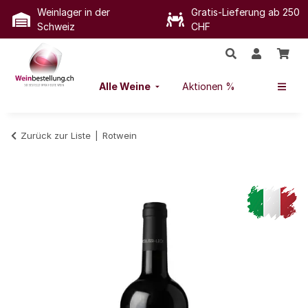
Weinlager in der
Gratis-Lieferung ab 250
Schweiz
CHF
Alle Weine
Aktionen %
Zurück zur Liste
Rotwein