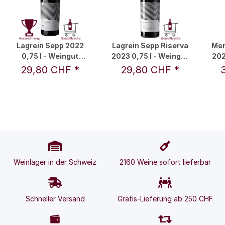
Lagrein Sepp 2022
Lagrein Sepp Riserva
Mer
0,75 l - Weingut
2023 0,75 l - Weingut
202
Nicolussi-Leck
Nicolussi-Leck
29,80 CHF
*
29,80 CHF
*
Weinlager in der Schweiz
2160 Weine sofort lieferbar
Schneller Versand
Gratis-Lieferung ab 250 CHF