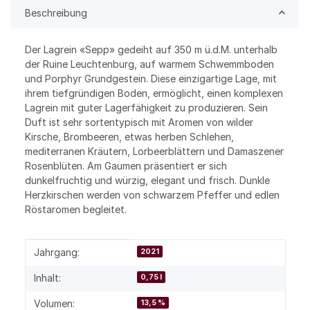
Beschreibung
Der Lagrein «Sepp» gedeiht auf 350 m ü.d.M. unterhalb
der Ruine Leuchtenburg, auf warmem Schwemmboden
und Porphyr Grundgestein. Diese einzigartige Lage, mit
ihrem tiefgründigen Boden, ermöglicht, einen komplexen
Lagrein mit guter Lagerfähigkeit zu produzieren. Sein
Duft ist sehr sortentypisch mit Aromen von wilder
Kirsche, Brombeeren, etwas herben Schlehen,
mediterranen Kräutern, Lorbeerblättern und Damaszener
Rosenblüten. Am Gaumen präsentiert er sich
dunkelfruchtig und würzig, elegant und frisch. Dunkle
Herzkirschen werden von schwarzem Pfeffer und edlen
Röstaromen begleitet.
Produkteigenschaft
Wert
Jahrgang:
2021
Inhalt:
0,75 l
Volumen:
13,5 %