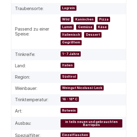
Traubensorte:
Lagrein
Wild
Kaninchen
Pizza
Lamm
Gemüse
Käse
Passend zu einer
Speise:
Italienisch
Dessert
Gegrilltem
Trinkreife:
1 - 7 Jahre
Land:
Italien
Region:
Südtirol
Weinbauer:
Weingut Nicolussi-Leck
Trinktemperatur:
16 - 18° C
Art:
Rotwein
in teils neuen und gebrauchten
Ausbau:
Barriques
Spezialfilter:
Einzelflaschen