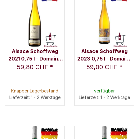
Alsace Schoffweg
Alsace Schoffweg
2021 0,75 l - Domaine
2023 0,75 l - Domaine
Marcel Deiss
Marcel Deiss
59,80 CHF
*
59,00 CHF
*
Knapper Lagerbestand
verfügbar
Lieferzeit: 1 - 2 Werktage
Lieferzeit: 1 - 2 Werktage