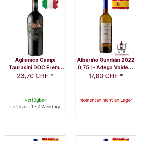
Aglianico Campi
Albariño Gundián 2022
Taurasini DOC Eremo
0,75 l - Adega Valdés /
San Quirico 2019 0,75 l
Familie Valdés
23,70 CHF
*
17,80 CHF
*
- Azienda Agricola
Nativ
verfügbar
momentan nicht an Lager
Lieferzeit: 1 - 2 Werktage