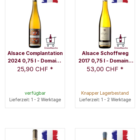
Alsace Complantation
Alsace Schoffweg
2024 0,75 l - Domaine
2017 0,75 l - Domaine
Marcel Deiss
Marcel Deiss
25,90 CHF
*
53,00 CHF
*
verfügbar
Knapper Lagerbestand
Lieferzeit: 1 - 2 Werktage
Lieferzeit: 1 - 2 Werktage