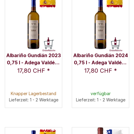
Albariño Gundián 2023
Albariño Gundián 2024
0,75 l - Adega Valdés /
0,75 l - Adega Valdés /
Familie Valdés
Familie Valdés
17,80 CHF
*
17,80 CHF
*
Knapper Lagerbestand
verfügbar
Lieferzeit: 1 - 2 Werktage
Lieferzeit: 1 - 2 Werktage