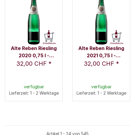
Alte Reben Riesling
Alte Reben Riesling
2020 0,75 l -
2021 0,75 l -
Karthäuserhof
Karthäuserhof
32,00 CHF
*
32,00 CHF
*
verfügbar
verfügbar
Lieferzeit: 1 - 2 Werktage
Lieferzeit: 1 - 2 Werktage
Artikel 1 - 24 von 545