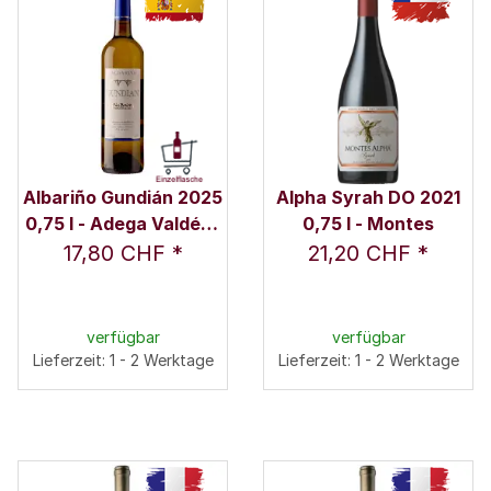
Albariño Gundián 2025
Alpha Syrah DO 2021
0,75 l - Adega Valdés /
0,75 l - Montes
Familie Valdés
17,80 CHF
*
21,20 CHF
*
verfügbar
verfügbar
Lieferzeit: 1 - 2 Werktage
Lieferzeit: 1 - 2 Werktage