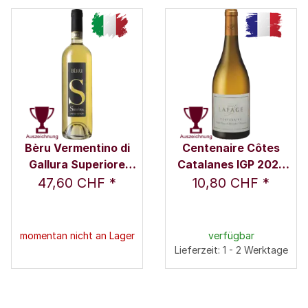
Bèru Vermentino di
Centenaire Côtes
Gallura Superiore
Catalanes IGP 2025
DOCG 2016 0,75 l -
0,75 l - Domaine
47,60 CHF
*
10,80 CHF
*
Siddùra
Lafage
momentan nicht an Lager
verfügbar
Lieferzeit: 1 - 2 Werktage