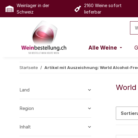
Weinlager in der
2160 Weine sofort
Schweiz
lieferbar
Alle Weine
G
Startseite
Artikel mit Auszeichnung: World Alcohol-Fr
World
Land
Region
Sortier
Inhalt