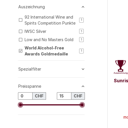
Auszeichnung
92 International Wine and
Artikel gefunden
1
Spirits Competition Punkte
IWSC Silver
Artikel gefunden
1
Low and No Masters Gold
Artikel gefunden
1
World Alcohol-Free
Artikel gefunden
1
Awards Goldmedaille
Spezialfilter
Sunris
Preisspanne
CHF
CHF
mo