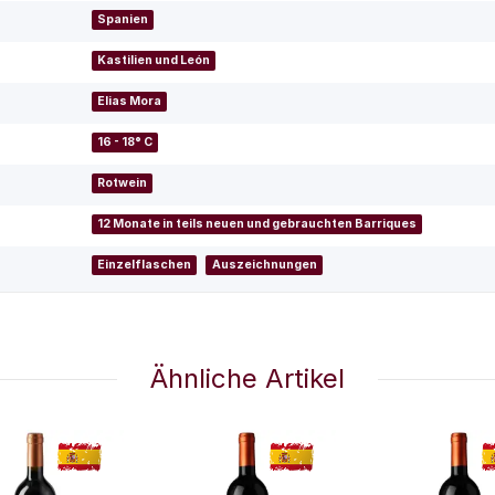
Spanien
Kastilien und León
Elias Mora
16 - 18° C
Rotwein
12 Monate in teils neuen und gebrauchten Barriques
Einzelflaschen
Auszeichnungen
Ähnliche Artikel