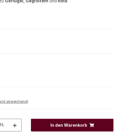
 zu
Geflügel, Gegrilltem
und
Rind
.
land abweichend)
Fl.
In den Warenkorb