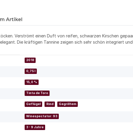
m Artikel
cken. Verströmt einen Duft von reifen, schwarzen Kirschen gepaar
legant. Die kräftigen Tannine zeigen sich sehr schön integriert un
2018
0,75 l
15,0 %
Tinta de Toro
Geflügel
Rind
Gegrilltem
Winespectator: 93
3 - 9 Jahre