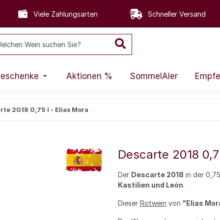
Viele Zahlungsarten
Schneller Versand
eschenke
Aktionen %
SommelAIer
Empfe
te 2018 0,75 l - Elias Mora
Descarte 2018 0,75
Der
Descarte 2018
in der 0,7
Kastilien und León
.
Dieser
Rotwein
von
"Elias Mor