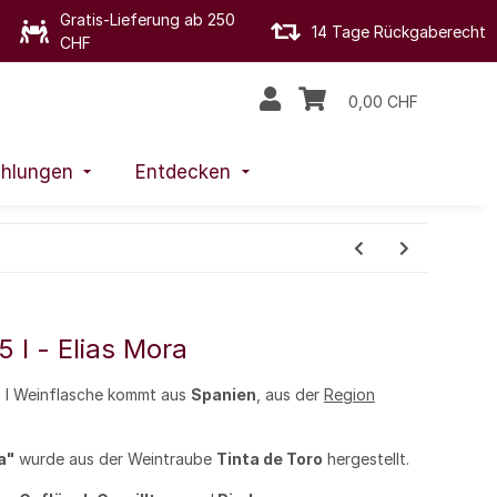
Gratis-Lieferung ab 250
14 Tage Rückgaberecht
CHF
0,00 CHF
hlungen
Entdecken
 l - Elias Mora
5 l Weinflasche kommt aus
Spanien
, aus der
Region
a"
wurde aus der Weintraube
Tinta de Toro
hergestellt.