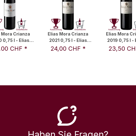
s Mora Crianza
Elias Mora Crianza
Elias Mora Cr
 0,75 l - Elias
2021 0,75 l - Elias
2019 0,75 l - 
Mora
Mora
Mora
,00 CHF
*
24,00 CHF
*
23,50 C
Haben Sie Fragen?