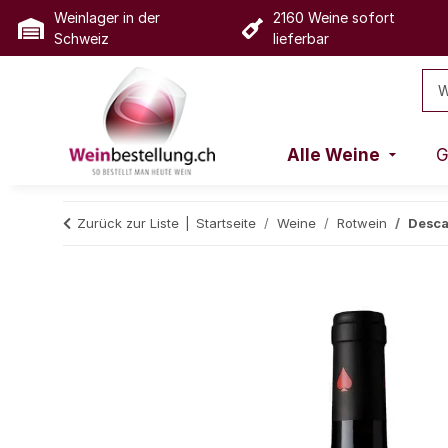
Weinlager in der
2160 Weine sofort
Schweiz
lieferbar
Alle Weine
G
Zurück zur Liste
Startseite
Weine
Rotwein
Descar