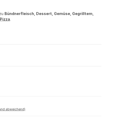
 zu
Bündnerfleisch, Dessert, Gemüse, Gegrilltem,
Pizza
.
land abweichend)