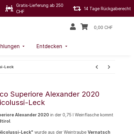
Gratis-Lieferung ab 250
14 Tage Rückgaberecht
CHF
0,00 CHF
hlungen
Entdecken
si-Leck
ico Superiore Alexander 2020
icolussi-Leck
periore Alexander 2020
in der 0,75 l Weinflasche kommt
tirol
.
icolussi-Leck"
wurde aus der Weintraube
Vernatsch