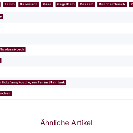
Lamm
Italienisch
Käse
Gegrilltem
Dessert
Bündnerfleisch
P
re
Nicolussi-Leck
C
im Holzfass/Foudre, ein Teil im Stahltank
aschen
Ähnliche Artikel