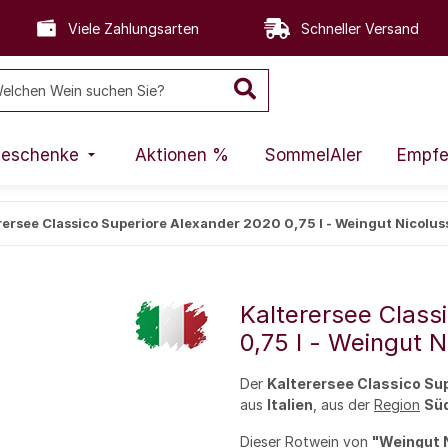
Viele Zahlungsarten
Schneller Versand
eschenke
Aktionen %
SommelAIer
Empfe
rersee Classico Superiore Alexander 2020 0,75 l - Weingut Nicolus
Kalterersee Class
0,75 l - Weingut N
Der
Kalterersee Classico Su
aus
Italien
, aus der
Region
Süd
Dieser
Rotwein
von
"
Weingut
N