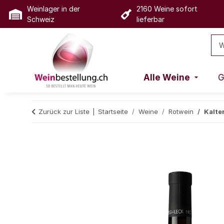
Weinlager in der
2160 Weine sofort
Schweiz
lieferbar
Alle Weine
G
Zurück zur Liste
Startseite
Weine
Rotwein
Kalte