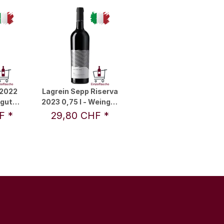
 2022
Lagrein Sepp Riserva
ngut
2023 0,75 l - Weingut
eck
Nicolussi-Leck
HF
*
29,80 CHF
*