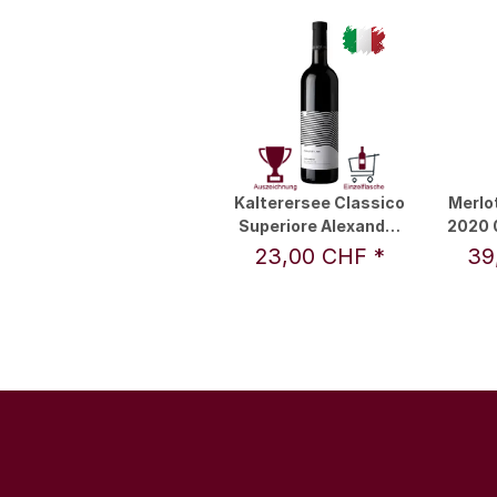
Kalterersee Classico
Merlo
Superiore Alexander
2020 0
2021 0,75 l - Weingut
Ni
23,00 CHF
*
39
Nicolussi-Leck