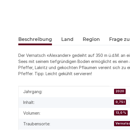
Beschreibung
Land
Region
Frage zu
Der Vernatsch «Alexander» gedeiht auf 350 m ü.d.M. an e
Sees mit seinem tiefgründigen Boden ermöglicht es einen
Pfeffer, Lakritz und gekochten Pflaumen vereint sich zu
Pfeffer. Tipp: Leicht gekühlt servieren!
Produkteigenschaft
Wert
Jahrgang:
2020
Inhalt:
0,75 l
Volumen:
13,0 %
Traubensorte:
Vernats