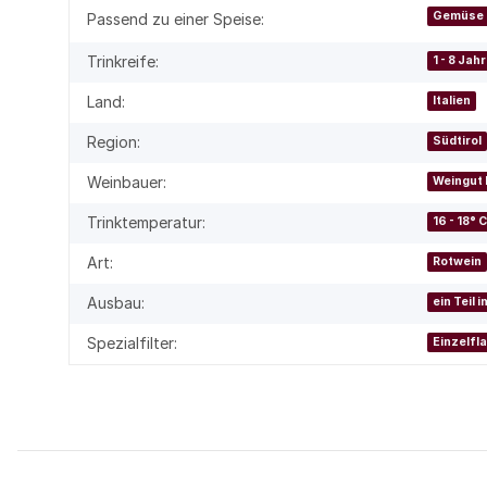
Gemüse
Passend zu einer Speise:
Trinkreife:
1 - 8 Jah
Land:
Italien
Region:
Südtirol
Weinbauer:
Weingut 
Trinktemperatur:
16 - 18° 
Art:
Rotwein
Ausbau:
ein Teil 
Spezialfilter:
Einzelfl