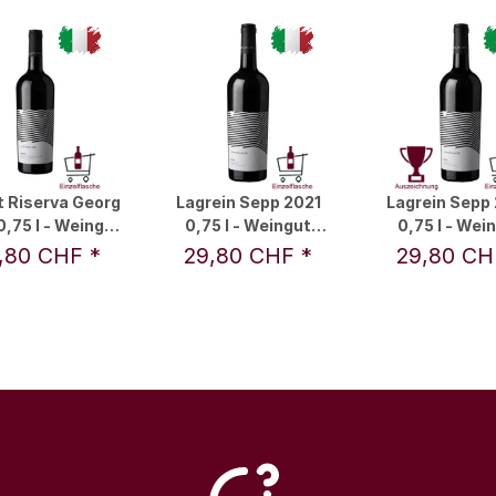
t Riserva Georg
Lagrein Sepp 2021
Lagrein Sepp
,75 l - Weingut
0,75 l - Weingut
0,75 l - Wei
colussi-Leck
Nicolussi-Leck
Nicolussi-L
,80 CHF
*
29,80 CHF
*
29,80 C