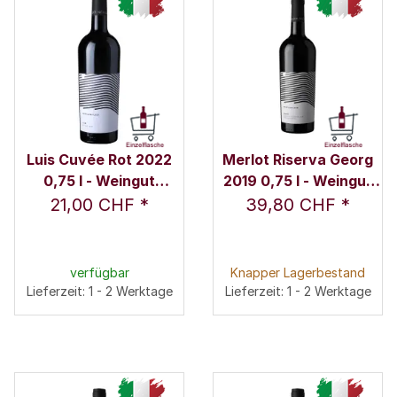
Luis Cuvée Rot 2022
Merlot Riserva Georg
0,75 l - Weingut
2019 0,75 l - Weingut
Nicolussi-Leck
Nicolussi-Leck
21,00 CHF
*
39,80 CHF
*
verfügbar
Knapper Lagerbestand
Lieferzeit: 1 - 2 Werktage
Lieferzeit: 1 - 2 Werktage