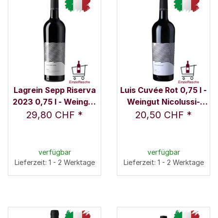
Lagrein Sepp Riserva
Luis Cuvée Rot 0,75 l -
2023 0,75 l - Weingut
Weingut Nicolussi-
Nicolussi-Leck
Leck
29,80 CHF
*
20,50 CHF
*
verfügbar
verfügbar
Lieferzeit: 1 - 2 Werktage
Lieferzeit: 1 - 2 Werktage