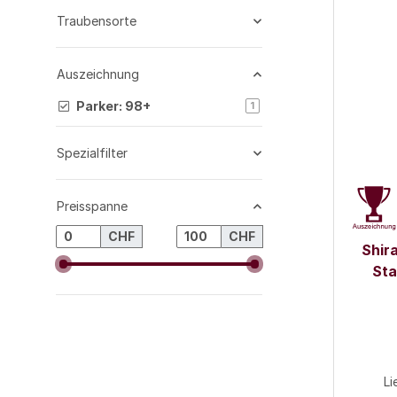
Traubensorte
Auszeichnung
Parker: 98+
Artikel gefunden
1
Spezialfilter
Preisspanne
CHF
CHF
Shira
Sta
Li