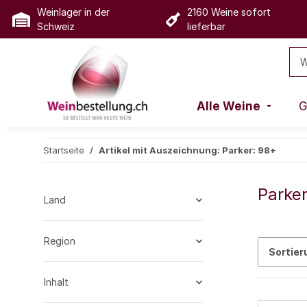
Weinlager in der
2160 Weine sofort
Schweiz
lieferbar
Alle Weine
G
Startseite
Artikel mit Auszeichnung: Parker: 98+
Parker
Land
Region
Sortier
Inhalt