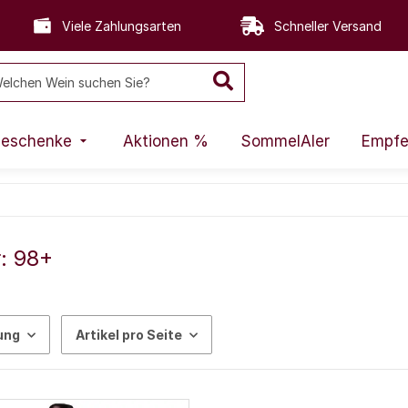
Viele Zahlungsarten
Schneller Versand
eschenke
Aktionen %
SommelAIer
Empfe
: 98+
ung
Artikel pro Seite