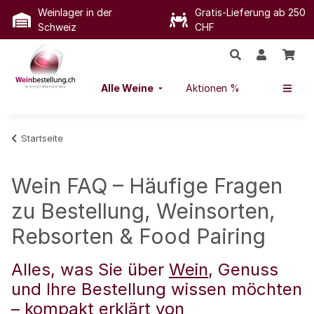
Weinlager in der
Gratis-Lieferung ab 250
Schweiz
CHF
Alle Weine
Aktionen %
Startseite
Wein FAQ – Häufige Fragen
zu Bestellung, Weinsorten,
Rebsorten & Food Pairing
Alles, was Sie über
Wein
, Genuss
und Ihre Bestellung wissen möchten
– kompakt erklärt von