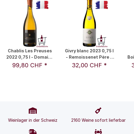
Chablis Les Preuses
Givry blanc 2023 0,75 l
2022 0,75 l - Domaine
- Remoissenet Père &
Bo
Julien Brocard
Fils
0,75
99,80 CHF
*
32,00 CHF
*
Weinlager in der Schweiz
2160 Weine sofort lieferbar