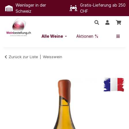
Weinlager in der
Gratis-Lieferung ab 250
Schweiz
CHF
Alle Weine
Aktionen %
Zurück zur Liste
Weisswein