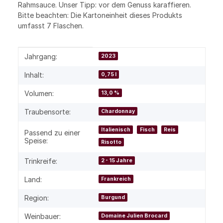
Rahmsauce. Unser Tipp: vor dem Genuss karaffieren.
Bitte beachten: Die Kartoneinheit dieses Produkts
umfasst 7 Flaschen.
Produkteigenschaft
Wert
Jahrgang:
2023
Inhalt:
0,75 l
Volumen:
13,0 %
Traubensorte:
Chardonnay
Italienisch
Fisch
Reis
Passend zu einer
Speise:
Risotto
Trinkreife:
2 - 15 Jahre
Land:
Frankreich
Region:
Burgund
Weinbauer:
Domaine Julien Brocard