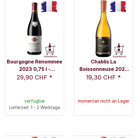
Bourgogne Renommée
Chablis La
2023 0,75 l -
Boissonneuse 2022
Remoissenet Père &
0,375 l - Domaine
29,90 CHF
*
19,30 CHF
*
Fils
Julien Brocard
verfügbar
momentan nicht an Lager
Lieferzeit: 1 - 2 Werktage