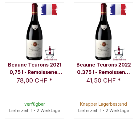
Beaune Teurons 2021
Beaune Teurons 2022
0,75 l - Remoissenet
0,375 l - Remoissenet
Père & Fils
Père & Fils
78,00 CHF
*
41,50 CHF
*
verfügbar
Knapper Lagerbestand
Lieferzeit: 1 - 2 Werktage
Lieferzeit: 1 - 2 Werktage