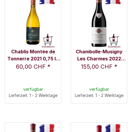
Chablis Montée de
Chambolle-Musigny
Tonnerre 2021 0,75 l -
Les Charmes 2022
Domaine Julien
0,75 l - Remoissenet
60,00 CHF
*
155,00 CHF
*
Brocard
Père & Fils
verfügbar
verfügbar
Lieferzeit: 1 - 2 Werktage
Lieferzeit: 1 - 2 Werktage