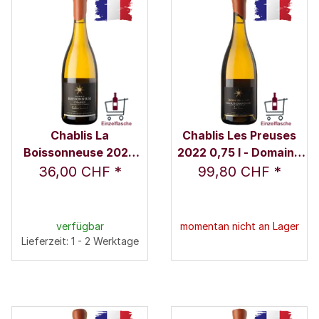
Chablis La
Chablis Les Preuses
Boissonneuse 2023
2022 0,75 l - Domaine
0,75 l - Domaine Julien
Julien Brocard
36,00 CHF
*
99,80 CHF
*
Brocard
verfügbar
momentan nicht an Lager
Lieferzeit: 1 - 2 Werktage