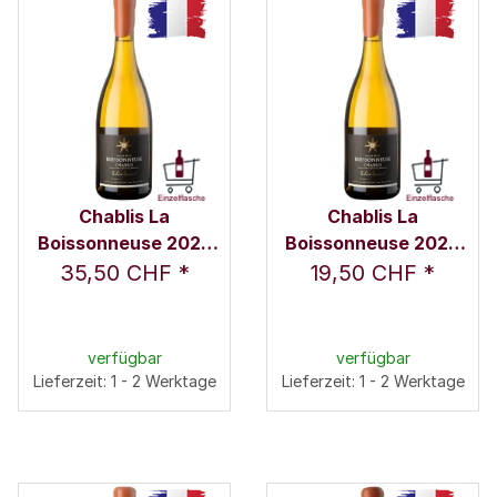
Chablis La
Chablis La
Boissonneuse 2022
Boissonneuse 2023
0,75 l - Domaine Julien
0,375 l - Domaine
35,50 CHF
*
19,50 CHF
*
Brocard
Julien Brocard
verfügbar
verfügbar
Lieferzeit: 1 - 2 Werktage
Lieferzeit: 1 - 2 Werktage