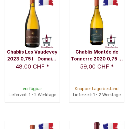
Chablis Les Vaudevey
Chablis Montée de
2023 0,75 l - Domaine
Tonnerre 2020 0,75 l -
Julien Brocard
Domaine Julien
48,00 CHF
*
59,00 CHF
*
Brocard
verfügbar
Knapper Lagerbestand
Lieferzeit: 1 - 2 Werktage
Lieferzeit: 1 - 2 Werktage