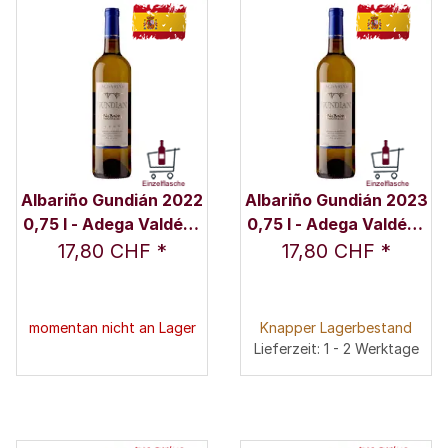
Albariño Gundián 2022
Albariño Gundián 2023
0,75 l - Adega Valdés /
0,75 l - Adega Valdés /
Familie Valdés
Familie Valdés
17,80 CHF
*
17,80 CHF
*
momentan nicht an Lager
Knapper Lagerbestand
Lieferzeit: 1 - 2 Werktage