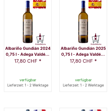
Albariño Gundián 2024
Albariño Gundián 2025
0,75 l - Adega Valdés /
0,75 l - Adega Valdés /
Familie Valdés
Familie Valdés
17,80 CHF
*
17,80 CHF
*
verfügbar
verfügbar
Lieferzeit: 1 - 2 Werktage
Lieferzeit: 1 - 2 Werktage