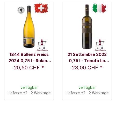
1844 Ballenz weiss
21 Settembre 2022
2024 0,75 l - Roland
0,75 l - Tenuta La
und Karin Lenz
Meridiana
20,50 CHF
*
23,00 CHF
*
verfügbar
verfügbar
Lieferzeit: 1 - 2 Werktage
Lieferzeit: 1 - 2 Werktage