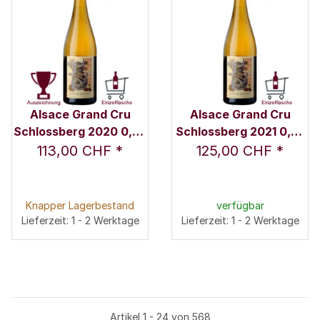
Alsace Grand Cru
Alsace Grand Cru
Schlossberg 2020 0,75
Schlossberg 2021 0,75
l - Domaine Marcel
l - Domaine Marcel
113,00 CHF
*
125,00 CHF
*
Deiss
Deiss
Knapper Lagerbestand
verfügbar
Lieferzeit: 1 - 2 Werktage
Lieferzeit: 1 - 2 Werktage
Artikel 1 - 24 von 568