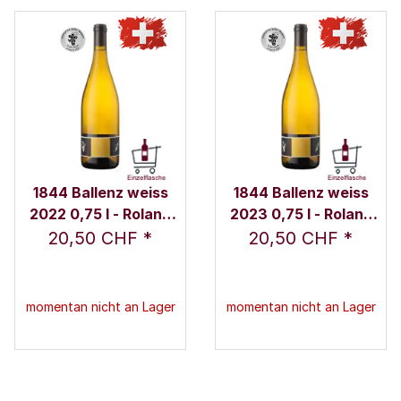
1844 Ballenz weiss
1844 Ballenz weiss
2022 0,75 l - Roland
2023 0,75 l - Roland
und Karin Lenz
und Karin Lenz
20,50 CHF
*
20,50 CHF
*
momentan nicht an Lager
momentan nicht an Lager