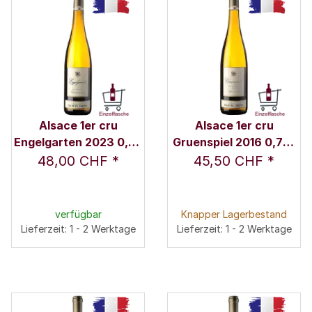
Alsace 1er cru
Alsace 1er cru
Engelgarten 2023 0,75
Gruenspiel 2016 0,75 l
l - Domaine Marcel
- Domaine Marcel
48,00 CHF
*
45,50 CHF
*
Deiss
Deiss
verfügbar
Knapper Lagerbestand
Lieferzeit: 1 - 2 Werktage
Lieferzeit: 1 - 2 Werktage