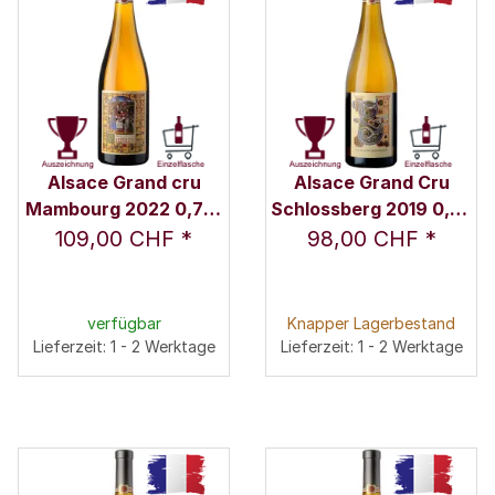
Alsace Grand cru
Alsace Grand Cru
Mambourg 2022 0,75 l
Schlossberg 2019 0,75
- Domaine Marcel
l - Domaine Marcel
109,00 CHF
*
98,00 CHF
*
Deiss
Deiss
verfügbar
Knapper Lagerbestand
Lieferzeit: 1 - 2 Werktage
Lieferzeit: 1 - 2 Werktage