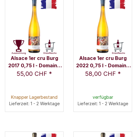
Alsace 1er cru Burg
Alsace 1er cru Burg
2017 0,75 l - Domaine
2022 0,75 l - Domaine
Marcel Deiss
Marcel Deiss
55,00 CHF
*
58,00 CHF
*
Knapper Lagerbestand
verfügbar
Lieferzeit: 1 - 2 Werktage
Lieferzeit: 1 - 2 Werktage