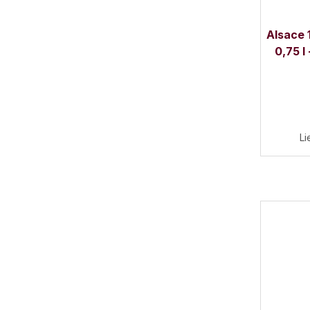
Alsace 
0,75 l
Li