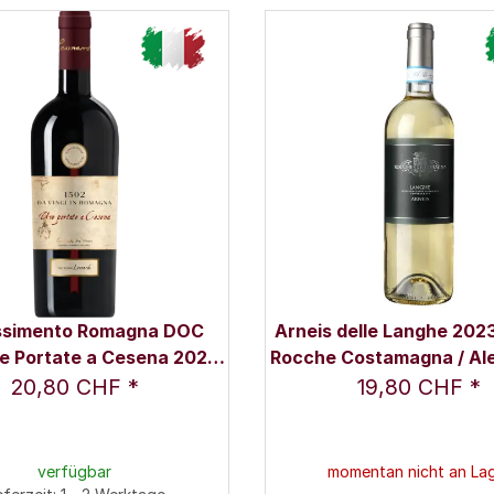
simento Romagna DOC
Arneis delle Langhe 2023 
e Portate a Cesena 2023
Rocche Costamagna / Al
 l - Leonardo da Vinci
Locatelli
20,80 CHF
*
19,80 CHF
*
verfügbar
momentan nicht an La