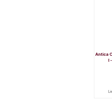
Antica 
l
Li