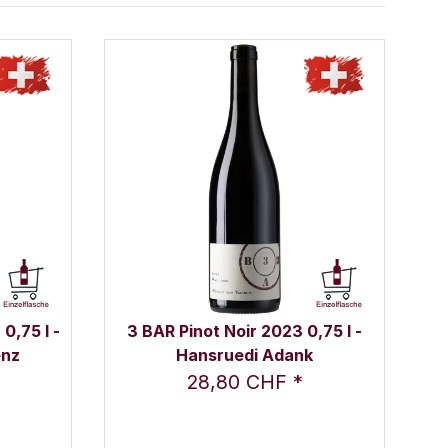
0,75 l -
3 BAR Pinot Noir 2023 0,75 l -
enz
Hansruedi Adank
28,80 CHF
*