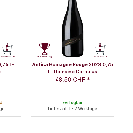
75 l -
Antica Humagne Rouge 2023 0,75
s
l - Domaine Cornulus
48,50 CHF
*
nd
verfügbar
age
Lieferzeit: 1 - 2 Werktage