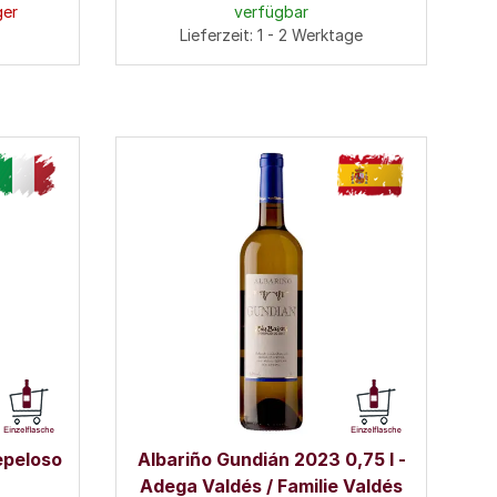
ger
verfügbar
Lieferzeit: 1 - 2 Werktage
epeloso
Albariño Gundián 2023 0,75 l -
Adega Valdés / Familie Valdés