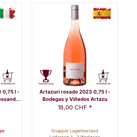
0,75 l -
Artazuri rosado 2023 0,75 l -
essandro
Bodegas y Viñedos Artazu
18,00 CHF
*
ger
Knapper Lagerbestand