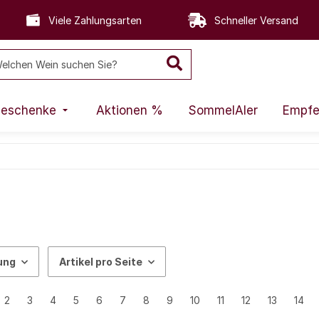
Viele Zahlungsarten
Schneller Versand
eschenke
Aktionen %
SommelAIer
Empfe
ung
Artikel pro Seite
2
3
4
5
6
7
8
9
10
11
12
13
14