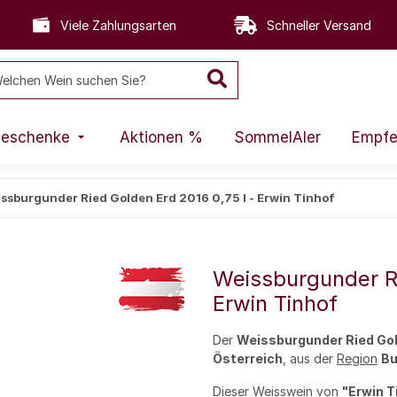
Viele Zahlungsarten
Schneller Versand
eschenke
Aktionen %
SommelAIer
Empfe
ssburgunder Ried Golden Erd 2016 0,75 l - Erwin Tinhof
Weissburgunder Ri
Erwin Tinhof
Der
Weissburgunder Ried Gol
Österreich
, aus der
Region
Bu
Dieser
Weisswein
von
"Erwin T