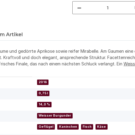
m Artikel
lume und gedörrte Aprikose sowie reifer Mirabelle. Am Gaumen eine e
rt. Kraftvoll und doch elegant, ansprechende Struktur. Facettenrei
risches Finale, das nach einem nächsten Schluck verlangt. Ein
Weiss
2016
0,75 l
14,0 %
Weisser Burgunder
Geflügel
Kaninchen
Fisch
Käse