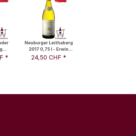
nder
Neuburger Leithaberg
g
2017 0,75 l - Erwin
8 0,75
Tinhof
HF
*
24,50 CHF
*
nhof