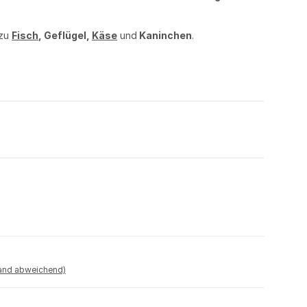
 zu
Fisch
, Geflügel,
Käse
und
Kaninchen
.
land abweichend)