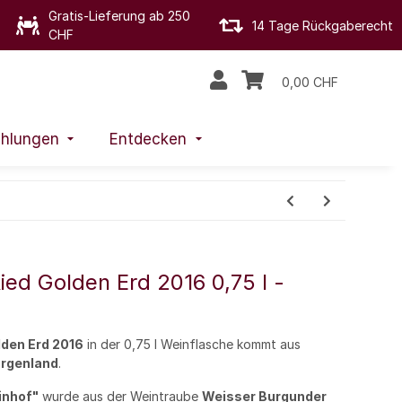
Gratis-Lieferung ab 250
14 Tage Rückgaberecht
CHF
0,00 CHF
hlungen
Entdecken
ed Golden Erd 2016 0,75 l -
den Erd 2016
in der 0,75 l Weinflasche kommt aus
rgenland
.
inhof"
wurde aus der Weintraube
Weisser Burgunder