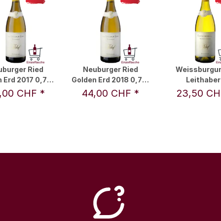
burger Ried
Neuburger Ried
Weissburgu
 Erd 2017 0,75 l
Golden Erd 2018 0,75 l
Leithaber
Erwin Tinhof
- Erwin Tinhof
Eisenstadt 201
,00 CHF
*
44,00 CHF
*
23,50 C
l - Erwin Ti