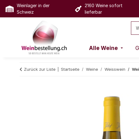
Weinlager in der
2160 Weine sofort
Schweiz
lieferbar
Alle Weine
G
Zurück zur Liste
Startseite
Weine
Weisswein
Wei