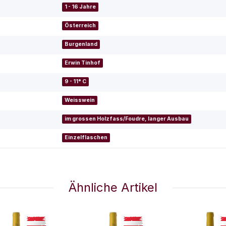
1 - 16 Jahre
Österreich
Burgenland
Erwin Tinhof
9 - 11° C
Weisswein
im grossen Holzfass/Foudre, langer Ausbau
Einzelflaschen
Ähnliche Artikel