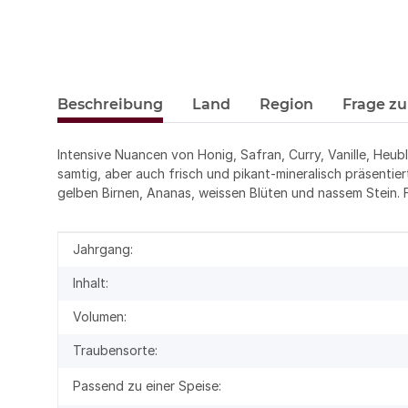
Beschreibung
Land
Region
Frage zu
Intensive Nuancen von Honig, Safran, Curry, Vanille, Heub
samtig, aber auch frisch und pikant-mineralisch präsentie
gelben Birnen, Ananas, weissen Blüten und nassem Stein. F
Produkteigenschaft
Wert
Jahrgang:
Inhalt:
Volumen:
Traubensorte:
Passend zu einer Speise: