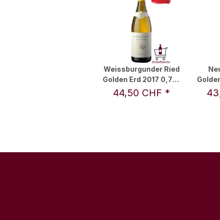
Weissburgunder Ried
Neu
Golden Erd 2017 0,75 l
Golden
- Erwin Tinhof
- 
44,50 CHF
*
43