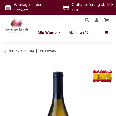
Weinlager in der
Gratis-Lieferung ab 250
Schweiz
CHF
Alle Weine
Aktionen %
Zurück zur Liste
Weisswein