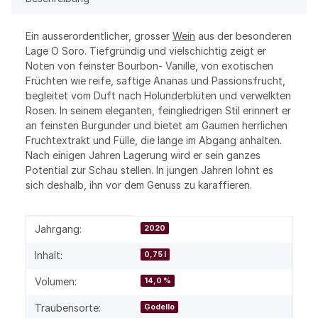
Ein ausserordentlicher, grosser
Wein
aus der besonderen
Lage O Soro. Tiefgründig und vielschichtig zeigt er
Noten von feinster Bourbon- Vanille, von exotischen
Früchten wie reife, saftige Ananas und Passionsfrucht,
begleitet vom Duft nach Holunderblüten und verwelkten
Rosen. In seinem eleganten, feingliedrigen Stil erinnert er
an feinsten Burgunder und bietet am Gaumen herrlichen
Fruchtextrakt und Fülle, die lange im Abgang anhalten.
Nach einigen Jahren Lagerung wird er sein ganzes
Potential zur Schau stellen. In jungen Jahren lohnt es
sich deshalb, ihn vor dem Genuss zu karaffieren.
Produkteigenschaft
Wert
Jahrgang:
2020
Inhalt:
0,75 l
Volumen:
14,0 %
Traubensorte:
Godello