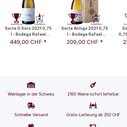
Sorte O Soro 2021 0,75
Sorte Antiga 2021 0,75
So
l - Bodega Rafael
l - Bodega Rafael
0,75
Palacios S.L.
Palacios S.L.
449,00 CHF
*
209,00 CHF
*
2
Weinlager in der Schweiz
2160 Weine sofort lieferbar
Schneller Versand
Gratis-Lieferung ab 250 CHF