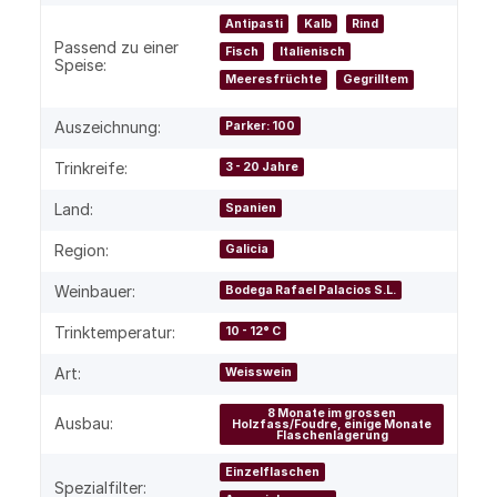
Antipasti
Kalb
Rind
Passend zu einer
Fisch
Italienisch
Speise:
Meeresfrüchte
Gegrilltem
Auszeichnung:
Parker: 100
Trinkreife:
3 - 20 Jahre
Land:
Spanien
Region:
Galicia
Weinbauer:
Bodega Rafael Palacios S.L.
Trinktemperatur:
10 - 12° C
Art:
Weisswein
8 Monate im grossen
Ausbau:
Holzfass/Foudre, einige Monate
Flaschenlagerung
Einzelflaschen
Spezialfilter: