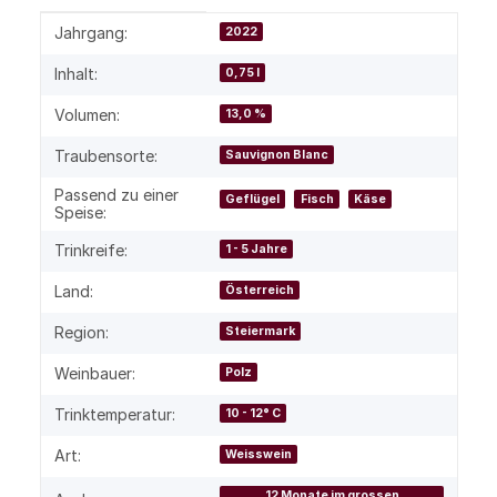
Produkteigenschaft
Wert
Jahrgang:
2022
Inhalt:
0,75 l
Volumen:
13,0 %
Traubensorte:
Sauvignon Blanc
Passend zu einer
Geflügel
Fisch
Käse
Speise:
Trinkreife:
1 - 5 Jahre
Land:
Österreich
Region:
Steiermark
Weinbauer:
Polz
Trinktemperatur:
10 - 12° C
Art:
Weisswein
12 Monate im grossen