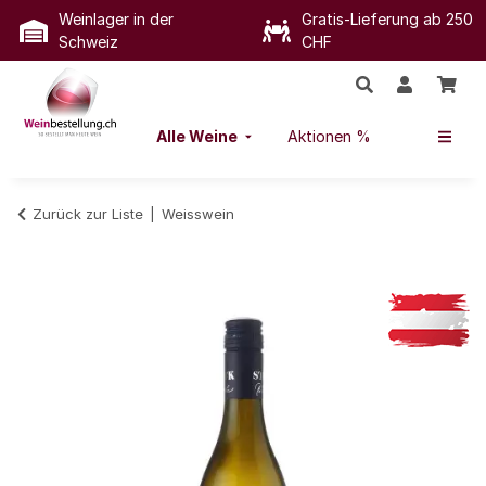
Weinlager in der
Gratis-Lieferung ab 250
Schweiz
CHF
Alle Weine
Aktionen %
Zurück zur Liste
Weisswein