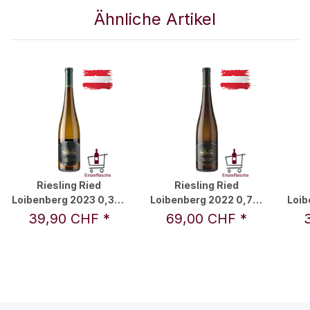
Ähnliche Artikel
Riesling Ried
Riesling Ried
Loibenberg 2023 0,375
Loibenberg 2022 0,75 l
Loib
l - F.X. Pichler
- F.X. Pichler
39,90 CHF
*
69,00 CHF
*