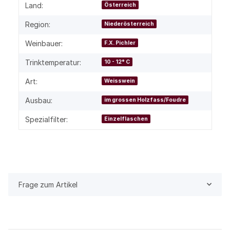
Land:
Österreich
Region:
Niederösterreich
Weinbauer:
F.X. Pichler
Trinktemperatur:
10 - 12° C
Art:
Weisswein
Ausbau:
im grossen Holzfass/Foudre
Spezialfilter:
Einzelflaschen
Frage zum Artikel