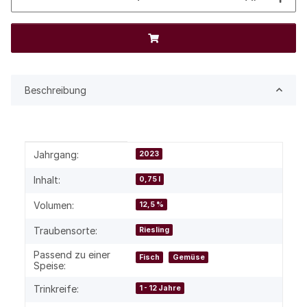
Beschreibung
Produkteigenschaft
Wert
Jahrgang:
2023
Inhalt:
0,75 l
Volumen:
12,5 %
Traubensorte:
Riesling
Passend zu einer
Fisch
Gemüse
Speise:
Trinkreife:
1 - 12 Jahre