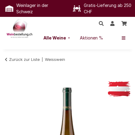
Weinlager in der
Gratis-Lieferung ab 250
Schweiz
CHF
Alle Weine
Aktionen %
Zurück zur Liste
Weisswein