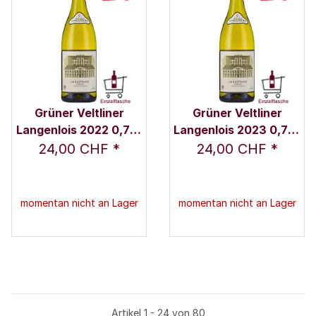
Grüner Veltliner
Grüner Veltliner
Langenlois 2022 0,75 l
Langenlois 2023 0,75 l
- Weingut Schloss
- Weingut Schloss
24,00 CHF
*
24,00 CHF
*
Gobelsburg
Gobelsburg
momentan nicht an Lager
momentan nicht an Lager
Artikel 1 - 24 von 80