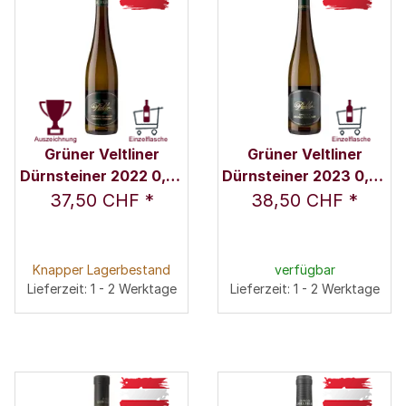
Grüner Veltliner
Grüner Veltliner
Dürnsteiner 2022 0,75
Dürnsteiner 2023 0,75
l - F.X. Pichler
l - F.X. Pichler
37,50 CHF
*
38,50 CHF
*
Knapper Lagerbestand
verfügbar
Lieferzeit: 1 - 2 Werktage
Lieferzeit: 1 - 2 Werktage