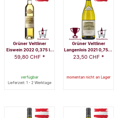
Grüner Veltliner
Grüner Veltliner
Eiswein 2022 0,375 l -
Langenlois 2021 0,75 l -
Weingut Schloss
Weingut Schloss
59,80 CHF
*
23,50 CHF
*
Gobelsburg
Gobelsburg
verfügbar
momentan nicht an Lager
Lieferzeit: 1 - 2 Werktage