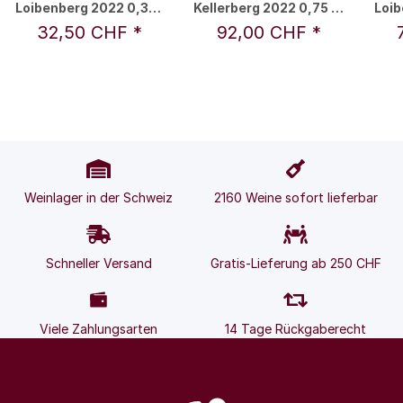
Loibenberg 2022 0,375
Kellerberg 2022 0,75 l -
Loib
l - F.X. Pichler
F.X. Pichler
32,50 CHF
*
92,00 CHF
*
Weinlager in der Schweiz
2160 Weine sofort lieferbar
Schneller Versand
Gratis-Lieferung ab 250 CHF
Viele Zahlungsarten
14 Tage Rückgaberecht