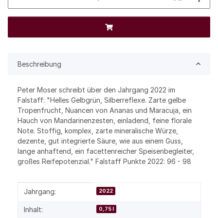
Beschreibung
Peter Moser schreibt über den Jahrgang 2022 im
Falstaff: "Helles Gelbgrün, Silberreflexe. Zarte gelbe
Tropenfrucht, Nuancen von Ananas und Maracuja, ein
Hauch von Mandarinenzesten, einladend, feine florale
Note. Stoffig, komplex, zarte mineralische Würze,
dezente, gut integrierte Säure, wie aus einem Guss,
lange anhaftend, ein facettenreicher Speisenbegleiter,
großes Reifepotenzial." Falstaff Punkte 2022: 96 - 98
Produkteigenschaft
Wert
Jahrgang:
2022
Inhalt:
0,75 l