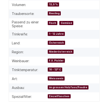
Volumen:
13,0 %
Traubensorte:
Riesling
Passend zu einer
Fisch
Gemüse
Speise:
Trinkreife:
1 - 12 Jahre
Land:
Österreich
Region:
Niederösterreich
Weinbauer:
F.X. Pichler
Trinktemperatur:
10 - 12° C
Art:
Weisswein
Ausbau:
im grossen Holzfass/Foudre
Spezialfilter:
Einzelflaschen