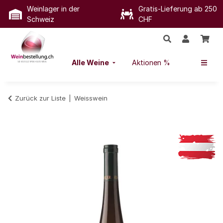
Weinlager in der
Gratis-Lieferung ab 250
Schweiz
CHF
Alle Weine
Aktionen %
Zurück zur Liste
Weisswein