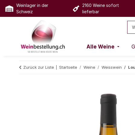
Weinlager in der
2160 Weine sofort
Schweiz
lieferbar
Alle Weine
G
Zurück zur Liste
Startseite
Weine
Weisswein
Lou