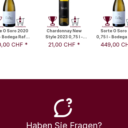
e O Soro 2020
Chardonnay New
Sorte O Soro
 - Bodega Rafael
Style 2023 0,75 l -
0,75 l - Bodega
alacios S.L.
Salzl
Palacios S.
0,00 CHF
*
21,00 CHF
*
449,00 C
Haben Sie Fragen?