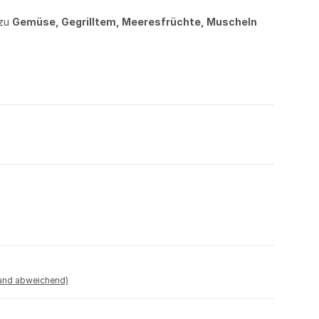
 zu
Gemüse, Gegrilltem, Meeresfrüchte, Muscheln
land abweichend)