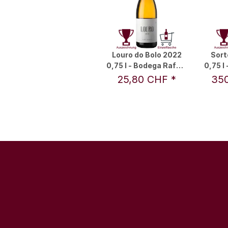
Louro do Bolo 2022
Sort
0,75 l - Bodega Rafael
0,75 l
Palacios S.L.
P
25,80 CHF
*
35