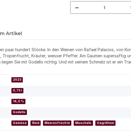
m Artikel
ein paar hundert Stöcke. In den Weinen von Rafael Palacios, von Ko
rus, Tropenfrucht, Kräuter, weisser Pfeffer. Am Gaumen supersaftig un
a liegen Sie mit Godello richtig. Und mit seinem Schmelz ist er ei
2023
0,75 l
14,0 %
Godello
Gemüse
Rind
Meeresfrüchte
Muscheln
Gegrilltem