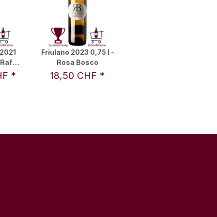
 2021
Friulano 2023 0,75 l -
 Rafael
Rosa Bosco
L.
HF
*
18,50 CHF
*