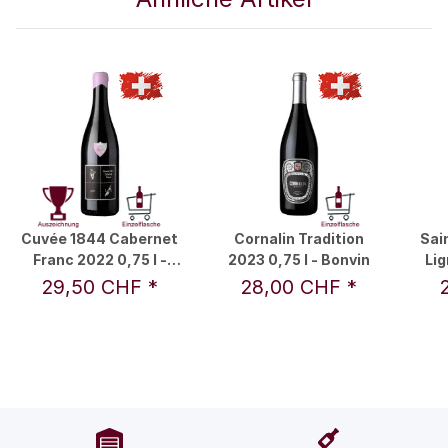
Cuvée 1844 Cabernet
Cornalin Tradition
Sai
Franc 2022 0,75 l -
2023 0,75 l - Bonvin
Lig
Roland und Karin Lenz
0,75 
29,50 CHF
*
28,00 CHF
*