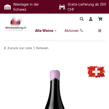
Weinlager in der
Gratis-Lieferung ab 250
Schweiz
CHF
Alle Weine
Aktionen %
Zurück zur Liste
Rotwein