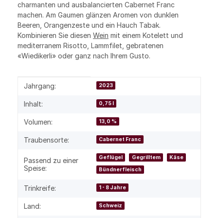
charmanten und ausbalancierten Cabernet Franc
machen. Am Gaumen glänzen Aromen von dunklen
Beeren, Orangenzeste und ein Hauch Tabak.
Kombinieren Sie diesen
Wein
mit einem Kotelett und
mediterranem Risotto, Lammfilet, gebratenen
«Wiedikerli» oder ganz nach Ihrem Gusto.
Produkteigenschaft
Wert
Jahrgang:
2023
Inhalt:
0,75 l
Volumen:
13,0 %
Traubensorte:
Cabernet Franc
Geflügel
Gegrilltem
Käse
Passend zu einer
Speise:
Bündnerfleisch
Trinkreife:
1 - 8 Jahre
Land:
Schweiz