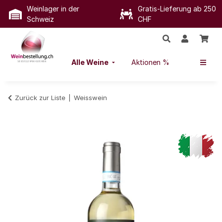
Weinlager in der
Gratis-Lieferung ab 250
Schweiz
CHF
Alle Weine
Aktionen %
Zurück zur Liste
Weisswein