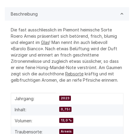
Beschreibung
Die fast ausschliesslich im Piemont heimische Sorte
Roero Arneis präsentiert sich betörend, frisch, blumig
und elegant im
Glas
! Man nennt ihn auch liebevoll
«Barolo Bianco». Nach etwas Belüftung wird der Duft
würziger und erinnert an frisch geschnittene
Zitronenmelisse und zugleich etwas süsslicher, so dass
er eine feine Honig-Mandel-Note verströmt. Am Gaumen
zeigt sich die autochthone
Rebsorte
kräftig und mit
gelbfruchtigen Aromen, die an reife Pfirsiche erinnern.
Produkteigenschaft
Wert
Jahrgang:
2023
Inhalt:
0,75 l
Volumen:
13,0 %
Traubensorte:
Arneis