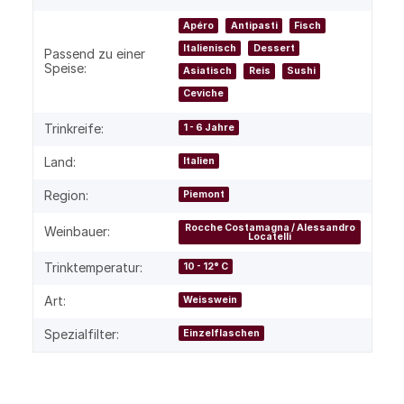
Apéro
Antipasti
Fisch
Italienisch
Dessert
Passend zu einer
Speise:
Asiatisch
Reis
Sushi
Ceviche
Trinkreife:
1 - 6 Jahre
Land:
Italien
Region:
Piemont
Rocche Costamagna / Alessandro
Weinbauer:
Locatelli
Trinktemperatur:
10 - 12° C
Art:
Weisswein
Spezialfilter:
Einzelflaschen