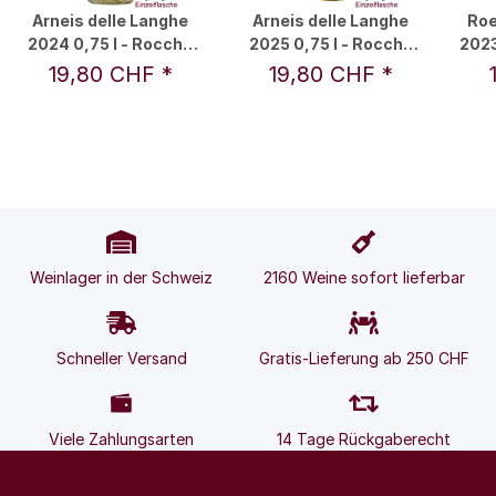
Arneis delle Langhe
Arneis delle Langhe
Roe
2024 0,75 l - Rocche
2025 0,75 l - Rocche
2023
Costamagna /
Costamagna /
19,80 CHF
*
19,80 CHF
*
Alessandro Locatelli
Alessandro Locatelli
Weinlager in der Schweiz
2160 Weine sofort lieferbar
Schneller Versand
Gratis-Lieferung ab 250 CHF
Viele Zahlungsarten
14 Tage Rückgaberecht