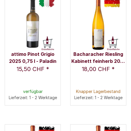
attimo Pinot Grigio
Bacharacher Riesling
2025 0,75 l - Paladin
Kabinett feinherb 2019
0,75 l - Weingut
15,50 CHF
*
18,00 CHF
*
Ratzenberger / Fam.
Ratzenberger
verfügbar
Knapper Lagerbestand
Lieferzeit: 1 - 2 Werktage
Lieferzeit: 1 - 2 Werktage