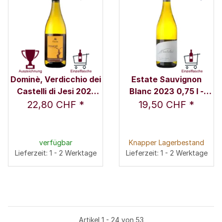
Dominè, Verdicchio dei
Estate Sauvignon
Castelli di Jesi 2021
Blanc 2023 0,75 l -
0,75 l - Pievalta
Nautilus Estate
22,80 CHF
*
19,50 CHF
*
verfügbar
Knapper Lagerbestand
Lieferzeit: 1 - 2 Werktage
Lieferzeit: 1 - 2 Werktage
Artikel 1 - 24 von 53