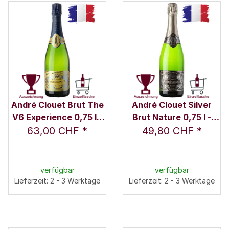
André Clouet Brut The
André Clouet Silver
V6 Experience 0,75 l -
Brut Nature 0,75 l -
Champagne André
Champagne André
63,00 CHF
*
49,80 CHF
*
Clouet
Clouet
verfügbar
verfügbar
Lieferzeit: 2 - 3 Werktage
Lieferzeit: 2 - 3 Werktage