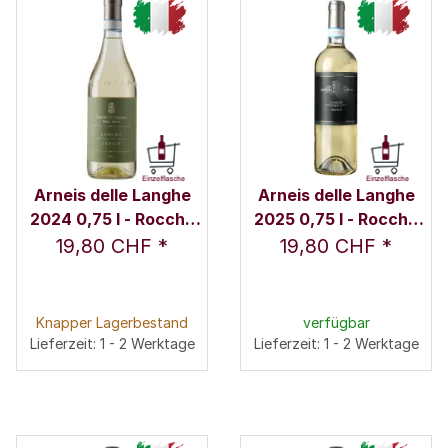
Arneis delle Langhe
Arneis delle Langhe
2024 0,75 l - Rocche
2025 0,75 l - Rocche
Costamagna /
Costamagna /
19,80 CHF
*
19,80 CHF
*
Alessandro Locatelli
Alessandro Locatelli
Knapper Lagerbestand
verfügbar
Lieferzeit: 1 - 2 Werktage
Lieferzeit: 1 - 2 Werktage