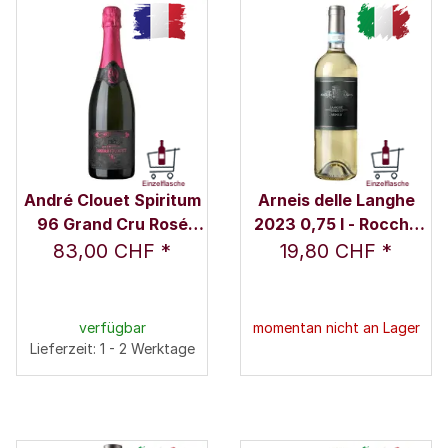
André Clouet Spiritum
Arneis delle Langhe
96 Grand Cru Rosé
2023 0,75 l - Rocche
0,75 l - Champagne
Costamagna /
83,00 CHF
*
19,80 CHF
*
André Clouet
Alessandro Locatelli
verfügbar
momentan nicht an Lager
Lieferzeit: 1 - 2 Werktage