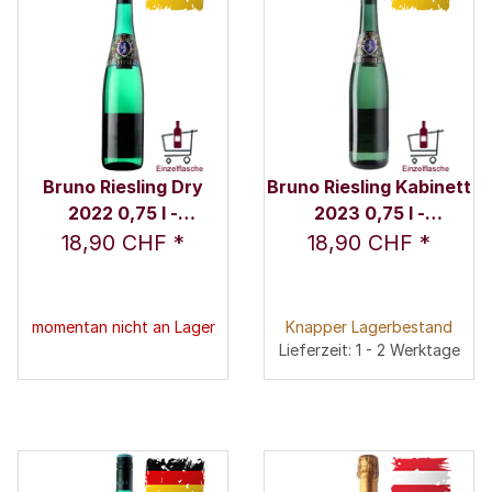
Bruno Riesling Dry
Bruno Riesling Kabinett
2022 0,75 l -
2023 0,75 l -
Karthäuserhof
Karthäuserhof
18,90 CHF
*
18,90 CHF
*
momentan nicht an Lager
Knapper Lagerbestand
Lieferzeit: 1 - 2 Werktage