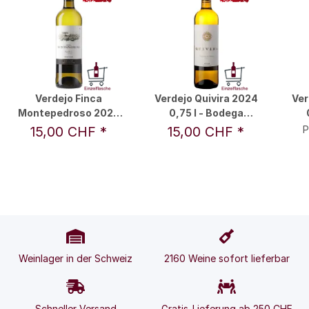
Verdejo Finca
Verdejo Quivira 2024
Ver
Montepedroso 2025
0,75 l - Bodega
0,75 l - Finca
Hermanos del Villar,
Her
15,00 CHF
*
15,00 CHF
*
P
Montepedroso
S.L.
Weinlager in der Schweiz
2160 Weine sofort lieferbar
Schneller Versand
Gratis-Lieferung ab 250 CHF