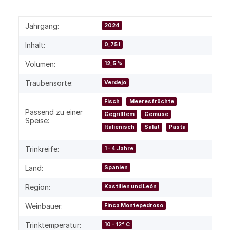
Produkteigenschaft
Wert
Jahrgang:
2024
Inhalt:
0,75 l
Volumen:
12,5 %
Traubensorte:
Verdejo
Fisch
Meeresfrüchte
Passend zu einer
Gegrilltem
Gemüse
Speise:
Italienisch
Salat
Pasta
Trinkreife:
1 - 4 Jahre
Land:
Spanien
Region:
Kastilien und León
Weinbauer:
Finca Montepedroso
Trinktemperatur:
10 - 12° C