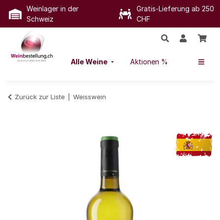
Weinlager in der
Gratis-Lieferung ab 250
Schweiz
CHF
Alle Weine
Aktionen %
Zurück zur Liste
Weisswein