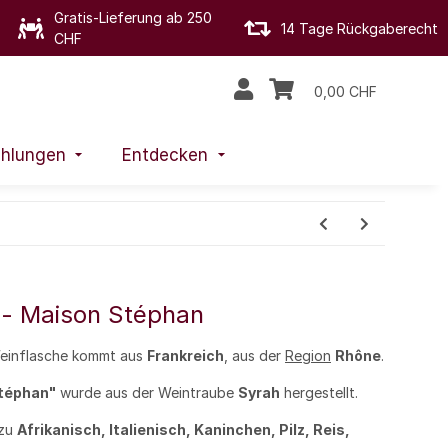
Gratis-Lieferung ab 250
14 Tage Rückgaberecht
CHF
0,00 CHF
hlungen
Entdecken
 - Maison Stéphan
Weinflasche kommt aus
Frankreich
, aus der
Region
Rhône
.
téphan"
wurde aus der Weintraube
Syrah
hergestellt.
 zu
Afrikanisch, Italienisch, Kaninchen, Pilz, Reis,