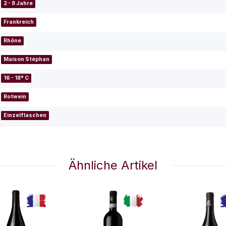
2 - 8 Jahre
Frankreich
Rhône
Maison Stéphan
16 - 18° C
Rotwein
Einzelflaschen
Ähnliche Artikel