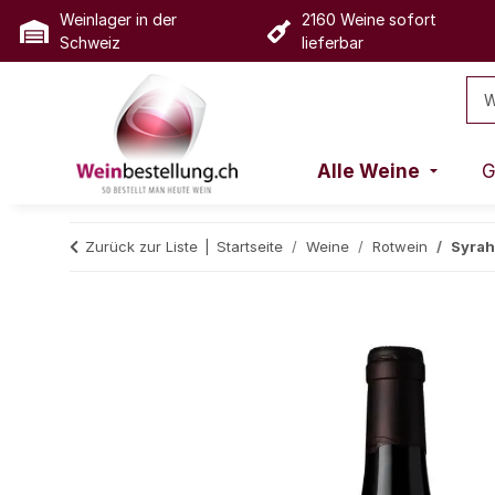
Weinlager in der
2160 Weine sofort
Schweiz
lieferbar
Alle Weine
G
Zurück zur Liste
Startseite
Weine
Rotwein
Syrah