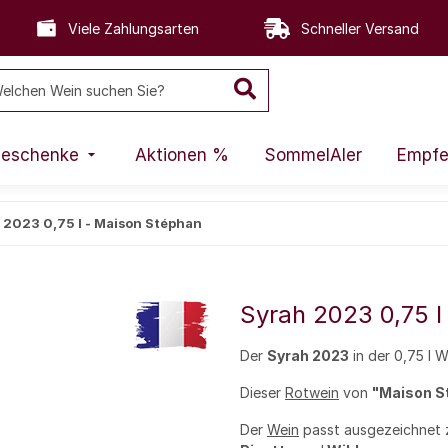
Viele Zahlungsarten
Schneller Versand
eschenke
Aktionen %
SommelAIer
Empfe
 2023 0,75 l - Maison Stéphan
Syrah 2023 0,75 l
Der
Syrah 2023
in der 0,75 l 
Dieser
Rotwein
von
"Maison S
Der
Wein
passt ausgezeichnet