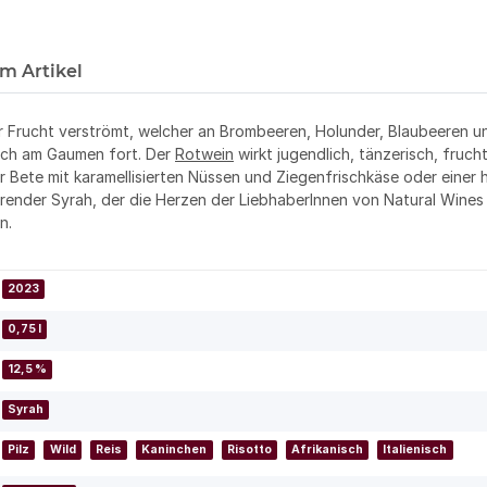
m Artikel
her Frucht verströmt, welcher an Brombeeren, Holunder, Blaubeeren 
sich am Gaumen fort. Der
Rotwein
wirkt jugendlich, tänzerisch, fruc
er Bete mit karamellisierten Nüssen und Ziegenfrischkäse oder eine
ierender Syrah, der die Herzen der LiebhaberInnen von Natural Wine
n.
2023
0,75 l
12,5 %
Syrah
Pilz
Wild
Reis
Kaninchen
Risotto
Afrikanisch
Italienisch