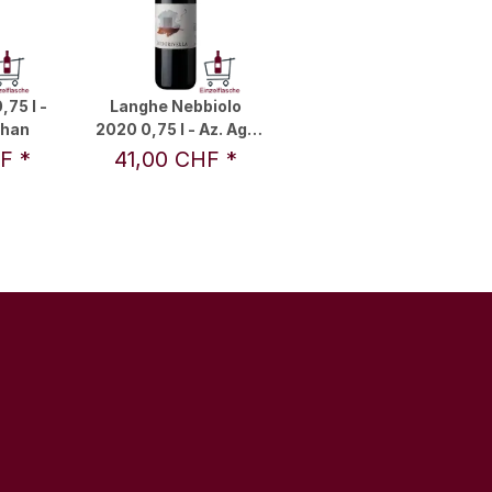
,75 l -
Langhe Nebbiolo
phan
2020 0,75 l - Az. Agr.
Rivella Silvia
HF
*
41,00 CHF
*