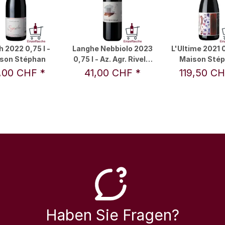
h 2022 0,75 l -
Langhe Nebbiolo 2023
L'Ultime 2021 0
son Stéphan
0,75 l - Az. Agr. Rivella
Maison Sté
Silvia
,00 CHF
*
41,00 CHF
*
119,50 C
Haben Sie Fragen?