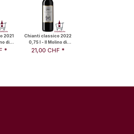
co 2021
Chianti classico 2022
ino di
0,75 l - Il Molino di
Grace
HF
*
21,00 CHF
*