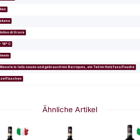
lien
skana
Molino di Grace
- 18° C
twein
 Monate in teils neuen und gebrauchten Barriques, ein Teil im Holzfass/Foudre
nzelflaschen
Ähnliche Artikel