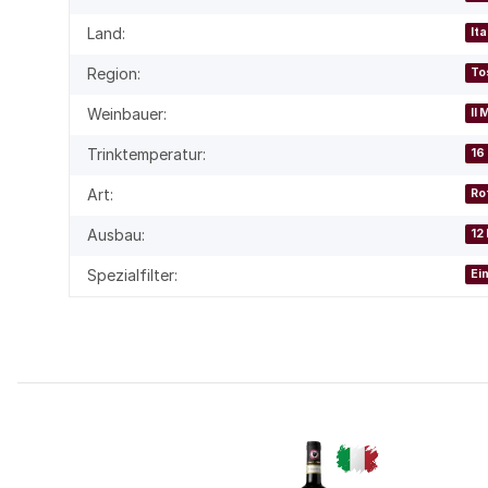
Land:
Ita
Region:
To
Weinbauer:
Il 
Trinktemperatur:
16 
Art:
Ro
Ausbau:
12
Spezialfilter:
Ei