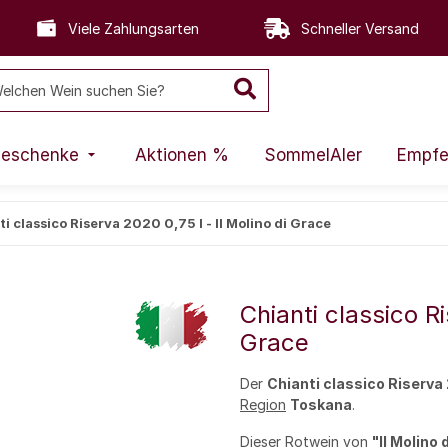
Viele Zahlungsarten
Schneller Versand
eschenke
Aktionen %
SommelAIer
Empfe
i classico Riserva 2020 0,75 l - Il Molino di Grace
Chianti classico Ri
Grace
Der
Chianti classico Riserva
Region
Toskana
.
Dieser
Rotwein
von
"Il Molino 