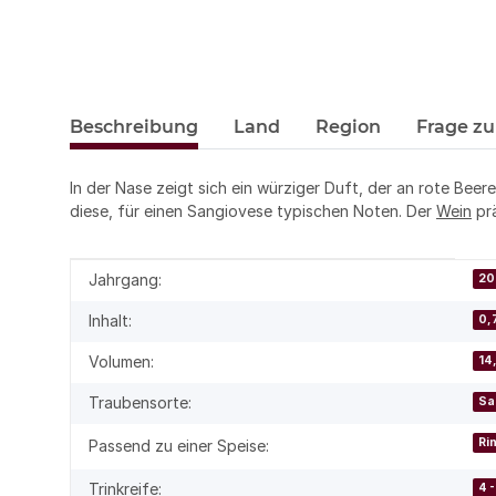
Beschreibung
Land
Region
Frage zu
In der Nase zeigt sich ein würziger Duft, der an rote Bee
diese, für einen Sangiovese typischen Noten. Der
Wein
prä
Produkteigenschaft
Wert
Jahrgang:
20
Inhalt:
0,7
Volumen:
14
Traubensorte:
Sa
Ri
Passend zu einer Speise:
Trinkreife:
4 