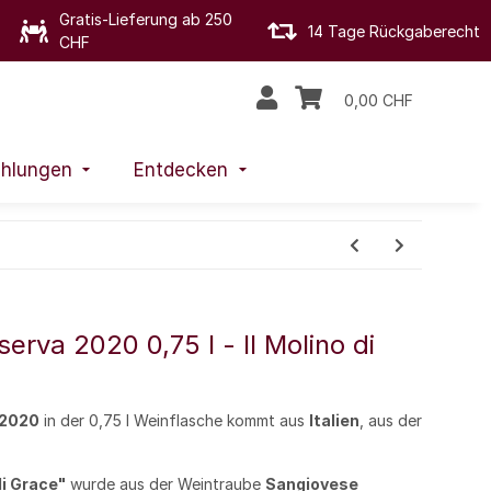
Gratis-Lieferung ab 250
14 Tage Rückgaberecht
CHF
0,00 CHF
hlungen
Entdecken
serva 2020 0,75 l - Il Molino di
 2020
in der 0,75 l Weinflasche kommt aus
Italien
, aus der
di Grace"
wurde aus der Weintraube
Sangiovese