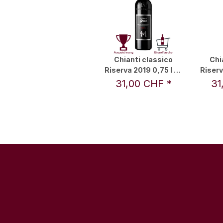
Chianti classico
Chi
Riserva 2019 0,75 l - Il
Riserva
Molino di Grace
Mol
31,00 CHF
*
31