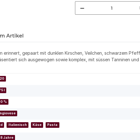
m Artikel
ren erinnert, gepaart mit dunklen Kirschen, Veilchen, schwarzem Pf
sentiert sich ausgewogen sowie komplex, mit süssen Tanninen und
20
5 l
,0 %
ngiovese
nd
Italienisch
Käse
Pasta
- 8 Jahre