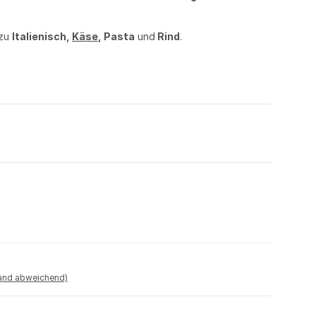
 zu
Italienisch,
Käse
, Pasta
und
Rind
.
land abweichend)