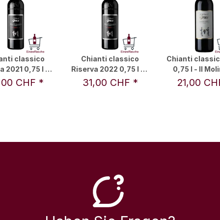
anti classico
Chianti classico
Chianti classi
 2021 0,75 l - Il
Riserva 2022 0,75 l - Il
0,75 l - Il Mol
ino di Grace
Molino di Grace
Grace
,00 CHF
*
31,00 CHF
*
21,00 C