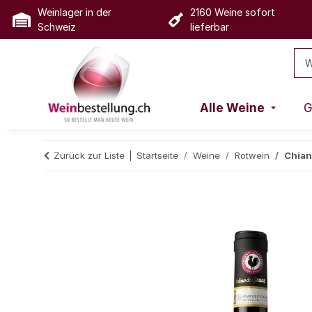
Weinlager in der
2160 Weine sofort
Schweiz
lieferbar
Alle Weine
G
Zurück zur Liste
Startseite
Weine
Rotwein
Chiant