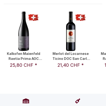
Kalkofen Maienfeld
Merlot del Locarnese
Ma
Raetia Prima AOC
Ticino DOC San Carlo
R
Graubünden 2022 0,75
2022 0,75 l - Vini &
Grau
25,80 CHF
*
21,40 CHF
*
l - Raetia Prima in
Distillati Angelo Delea
l 
Partnerschaft mit Von
SA
Part
Salis