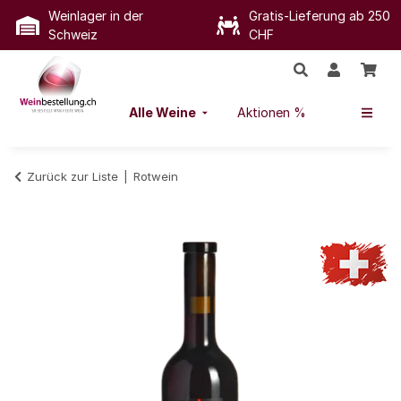
Weinlager in der
Gratis-Lieferung ab 250
Schweiz
CHF
Alle Weine
Aktionen %
Zurück zur Liste
Rotwein