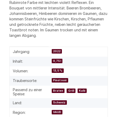
Rubinrote Farbe mit leichten violett Reflexen. Ein
Bouquet von mittlerer Intensität. Beeren Brombeeren,
Johannisbeeren, Himbeeren dominieren im Gaumen, dazu
kommen Steinfrüchte wie Kirschen, Kirschen, Pflaumen
und getrocknete Früchte, neben leicht geräucherten
Toastbrot noten. Im Gaumen trocken und mit einem
langen Abgang.
Produkteigenschaft
Wert
Jahrgang:
2022
Inhalt:
0,75 l
Volumen:
13,5 %
Traubensorte:
Pinot noir
Passend zu einer
Braten
Grill
Kalb
Speise:
Land:
Schweiz
Region:
VAUD