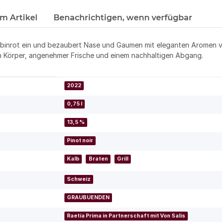
m Artikel
Benachrichtigen, wenn verfügbar
binrot ein und bezaubert Nase und Gaumen mit eleganten Aromen vo
 Körper, angenehmer Frische und einem nachhaltigen Abgang.
2022
0,75 l
13,5 %
Pinot noir
Kalb
Braten
Grill
Schweiz
GRAUBUENDEN
Raetia Prima in Partnerschaft mit Von Salis