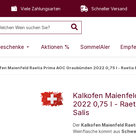
Viele Zahlungsarten
Schneller Versand
eschenke
Aktionen %
SommelAIer
Empfe
fen Maienfeld Raetia Prima AOC Graubünden 2022 0,75 l - Raetia P
Kalkofen Maienfe
2022 0,75 l - Raet
Salis
Der
Kalkofen Maienfeld Rae
Weinflasche kommt aus
Schwe