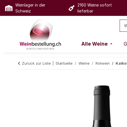
Weinlager in der
2160 Weine sofort
Schweiz
lieferbar
Alle Weine
G
Zurück zur Liste
Startseite
Weine
Rotwein
Kalko