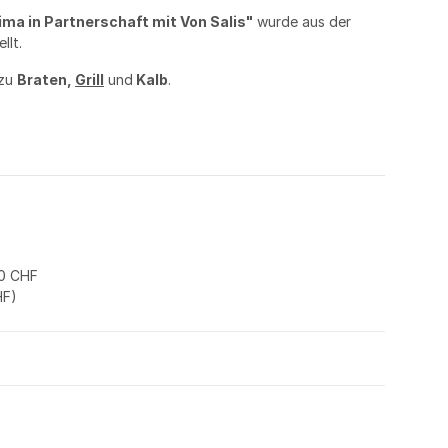
ima in Partnerschaft mit Von Salis"
wurde aus der
llt.
 zu
Braten,
Grill
und
Kalb
.
0 CHF
HF
)