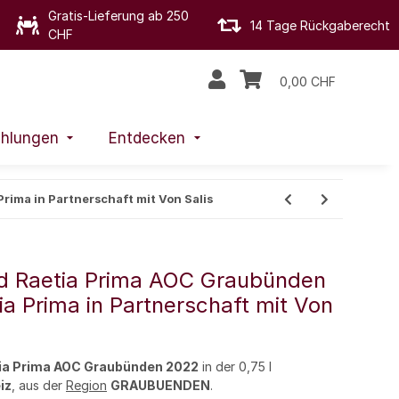
Gratis-Lieferung ab 250
14 Tage Rückgaberecht
CHF
0,00 CHF
hlungen
Entdecken
rima in Partnerschaft mit Von Salis
ld Raetia Prima AOC Graubünden
ia Prima in Partnerschaft mit Von
tia Prima AOC Graubünden 2022
in der 0,75 l
iz
, aus der
Region
GRAUBUENDEN
.