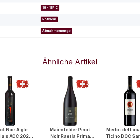
16 - 18° C
Rotwein
Abnahmemenge
Ähnliche Artikel
ot Noir Aigle
Maienfelder Pinot
Merlot del Loc
lais AOC 2022
Noir Raetia Prima
Ticino DOC San