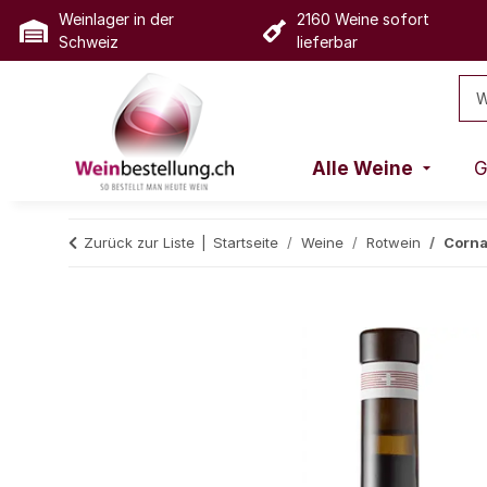
Weinlager in der
2160 Weine sofort
Schweiz
lieferbar
Alle Weine
G
Zurück zur Liste
Startseite
Weine
Rotwein
Cornal