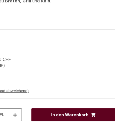
 zu
Braten,
Grill
und
Kalb
.
0 CHF
HF
)
land abweichend)
Fl.
In den Warenkorb