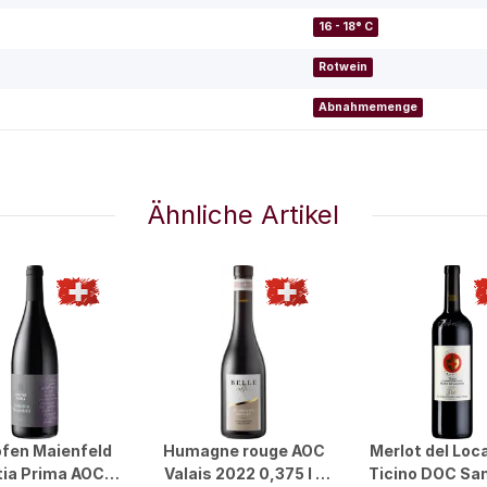
16 - 18° C
Rotwein
Abnahmemenge
Ähnliche Artikel
ofen Maienfeld
Humagne rouge AOC
Merlot del Loc
ia Prima AOC
Valais 2022 0,375 l -
Ticino DOC San