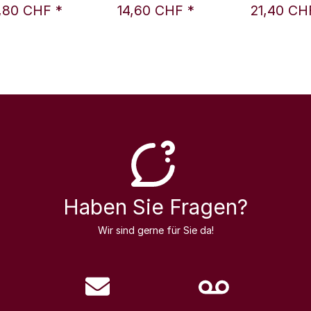
ubünden 2022
Belle Vallée
2022 0,75 l - 
,80 CHF
*
14,60 CHF
*
21,40 C
l - Raetia Prima
Distillati An
rtnerschaft mit
Delea S
Von Salis
Haben Sie Fragen?
Wir sind gerne für Sie da!