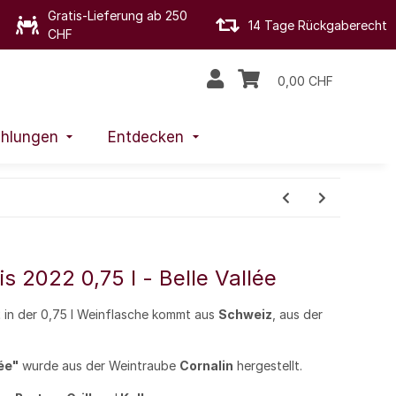
Gratis-Lieferung ab 250
14 Tage Rückgaberecht
CHF
0,00 CHF
hlungen
Entdecken
s 2022 0,75 l - Belle Vallée
2
in der 0,75 l Weinflasche kommt aus
Schweiz
, aus der
lée"
wurde aus der Weintraube
Cornalin
hergestellt.