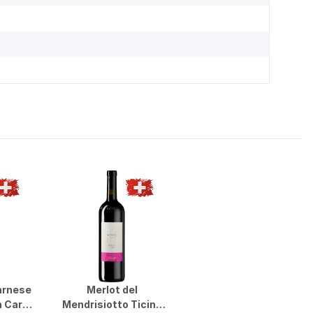
arnese
Merlot del
 Carlo
Mendrisiotto Ticino