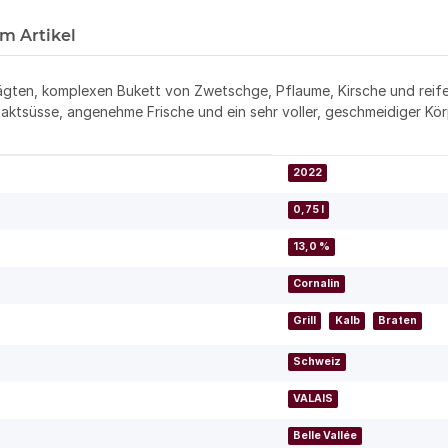
m Artikel
gten, komplexen Bukett von Zwetschge, Pflaume, Kirsche und reife
aktsüsse, angenehme Frische und ein sehr voller, geschmeidiger Kör
2022
0,75 l
13,0 %
Cornalin
Grill
Kalb
Braten
Schweiz
VALAIS
Belle Vallée