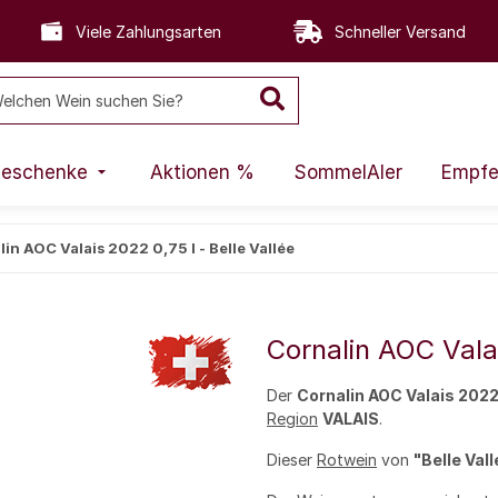
Viele Zahlungsarten
Schneller Versand
eschenke
Aktionen %
SommelAIer
Empfe
in AOC Valais 2022 0,75 l - Belle Vallée
Cornalin AOC Valai
Der
Cornalin AOC Valais 202
Region
VALAIS
.
Dieser
Rotwein
von
"Belle Val