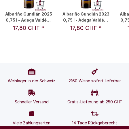
Albariño Gundián 2025
Albariño Gundián 2023
Alba
0,75 l - Adega Valdés /
0,75 l - Adega Valdés /
0,75
Familie Valdés
Familie Valdés
17,80 CHF
*
17,80 CHF
*
Weinlager in der Schweiz
2160 Weine sofort lieferbar
Schneller Versand
Gratis-Lieferung ab 250 CHF
Viele Zahlungsarten
14 Tage Rückgaberecht