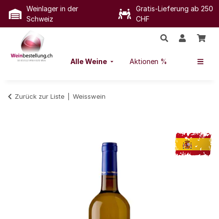
Weinlager in der
Gratis-Lieferung ab 250
Schweiz
CHF
Alle Weine
Aktionen %
Zurück zur Liste
Weisswein