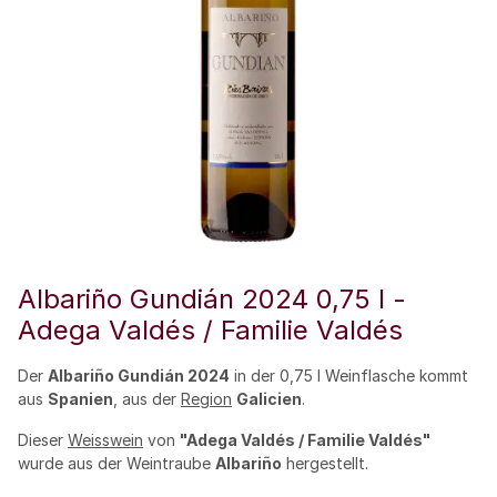
Albariño Gundián 2024 0,75 l -
Adega Valdés / Familie Valdés
Der
Albariño Gundián 2024
in der 0,75 l Weinflasche kommt
aus
Spanien
, aus der
Region
Galicien
.
Dieser
Weisswein
von
"Adega Valdés / Familie Valdés"
wurde aus der Weintraube
Albariño
hergestellt.