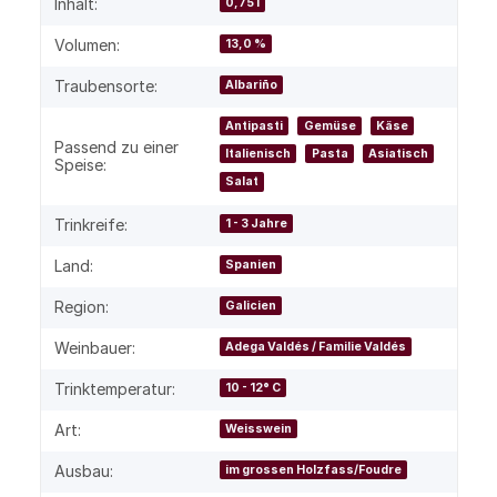
Inhalt:
0,75 l
Volumen:
13,0 %
Traubensorte:
Albariño
Antipasti
Gemüse
Käse
Passend zu einer
Italienisch
Pasta
Asiatisch
Speise:
Salat
Trinkreife:
1 - 3 Jahre
Land:
Spanien
Region:
Galicien
Weinbauer:
Adega Valdés / Familie Valdés
Trinktemperatur:
10 - 12° C
Art:
Weisswein
Ausbau:
im grossen Holzfass/Foudre