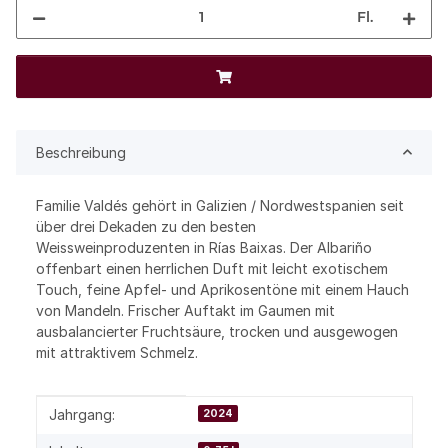
Fl.
Beschreibung
Familie Valdés gehört in Galizien / Nordwestspanien seit
über drei Dekaden zu den besten
Weissweinproduzenten in Rías Baixas. Der Albariño
offenbart einen herrlichen Duft mit leicht exotischem
Touch, feine Apfel- und Aprikosentöne mit einem Hauch
von Mandeln. Frischer Auftakt im Gaumen mit
ausbalancierter Fruchtsäure, trocken und ausgewogen
mit attraktivem Schmelz.
Produkteigenschaft
Wert
Jahrgang:
2024