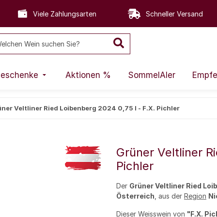
Viele Zahlungsarten
Schneller Versand
eschenke
Aktionen %
SommelAIer
Empfe
ner Veltliner Ried Loibenberg 2024 0,75 l - F.X. Pichler
Grüner Veltliner R
Pichler
Der
Grüner Veltliner Ried Lo
Österreich
, aus der
Region
Ni
Dieser
Weisswein
von
"F.X. Pic