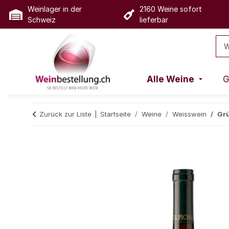
Weinlager in der
2160 Weine sofort
Schweiz
lieferbar
Alle Weine
G
Zurück zur Liste
Startseite
Weine
Weisswein
Grü