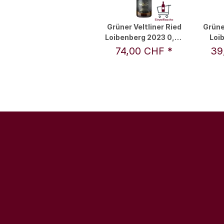
Grüner Veltliner Ried
Grüne
Loibenberg 2023 0,75
Loi
l - F.X. Pichler
0,375 
74,00 CHF
*
39