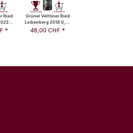
r Ried
Grüner Veltliner Ried
2022
Loibenberg 2018 0,75
Pichler
l - F.X. Pichler
HF
*
48,00 CHF
*