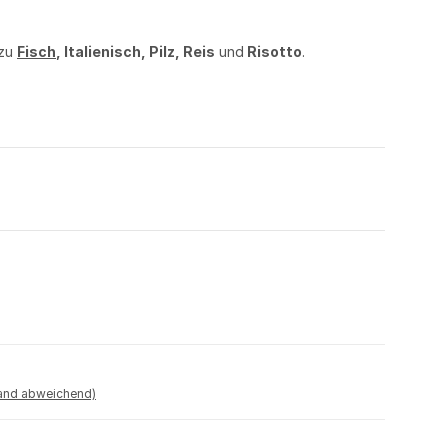
 zu
Fisch
, Italienisch, Pilz, Reis
und
Risotto
.
land abweichend)