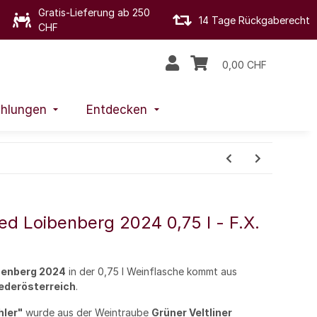
Gratis-Lieferung ab 250
14 Tage Rückgaberecht
CHF
0,00 CHF
hlungen
Entdecken
ied Loibenberg 2024 0,75 l - F.X.
ibenberg 2024
in der 0,75 l Weinflasche kommt aus
ederösterreich
.
hler"
wurde aus der Weintraube
Grüner Veltliner