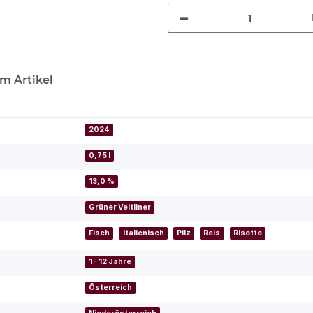
m Artikel
2024
0,75 l
13,0 %
Grüner Veltliner
Fisch
Italienisch
Pilz
Reis
Risotto
1 - 12 Jahre
Österreich