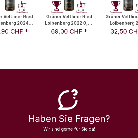
r Veltliner Ried
Grüner Veltliner Ried
Grüner Veltline
benberg 2024
Loibenberg 2022 0,75
Loibenberg 
l - F.X. Pichler
l - F.X. Pichler
0,375 l - F.X. 
,90 CHF
*
69,00 CHF
*
32,50 C
Haben Sie Fragen?
Wir sind gerne für Sie da!