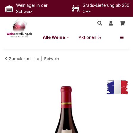
Weinlager in der
Gratis-Lieferung ab 250
Schweiz
CHF
Alle Weine
Aktionen %
Zurück zur Liste
Rotwein