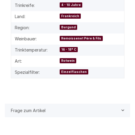
Trinkreife:
4 - 10 Jahre
Land:
Frankreich
Region:
Burgund
Weinbauer:
Remoissenet Père & Fils
Trinktemperatur:
16 - 18° C
Art:
Rotwein
Spezialfilter:
Einzelflaschen
Frage zum Artikel