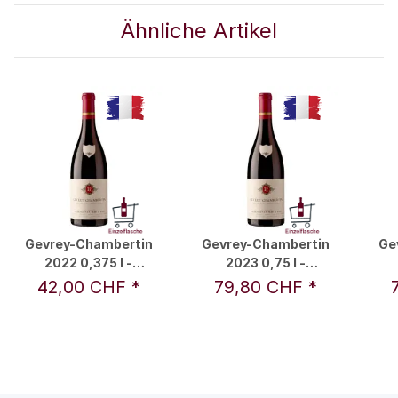
Ähnliche Artikel
Gevrey-Chambertin
Gevrey-Chambertin
Ge
2022 0,375 l -
2023 0,75 l -
Remoissenet Père &
Remoissenet Père &
Re
42,00 CHF
*
79,80 CHF
*
Fils
Fils