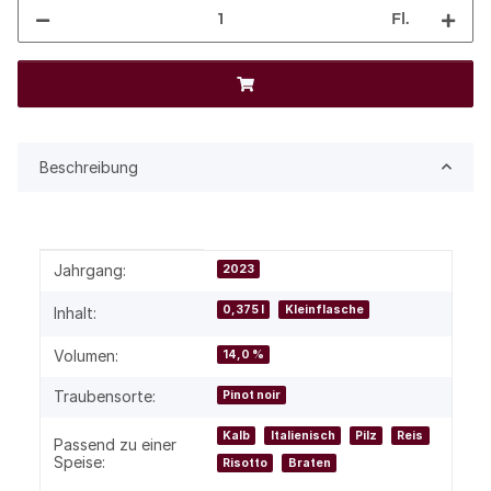
Fl.
Beschreibung
Produkteigenschaft
Wert
Jahrgang:
2023
0,375 l
Kleinflasche
Inhalt:
Volumen:
14,0 %
Traubensorte:
Pinot noir
Kalb
Italienisch
Pilz
Reis
Passend zu einer
Speise:
Risotto
Braten