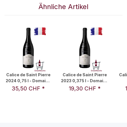
Ähnliche Artikel
Calice de Saint Pierre
Calice de Saint Pierre
Cali
2024 0,75 l - Domaine
2023 0,375 l - Domaine
des Pères de l'Eglise
des Pères de l'Eglise
Dom
35,50 CHF
*
19,30 CHF
*