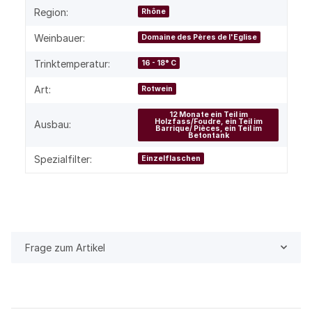
Region:
Rhône
Weinbauer:
Domaine des Pères de l'Eglise
Trinktemperatur:
16 - 18° C
Art:
Rotwein
12 Monate ein Teil im
Holzfass/Foudre, ein Teil im
Ausbau:
Barrique/ Pièces, ein Teil im
Betontank
Spezialfilter:
Einzelflaschen
Frage zum Artikel