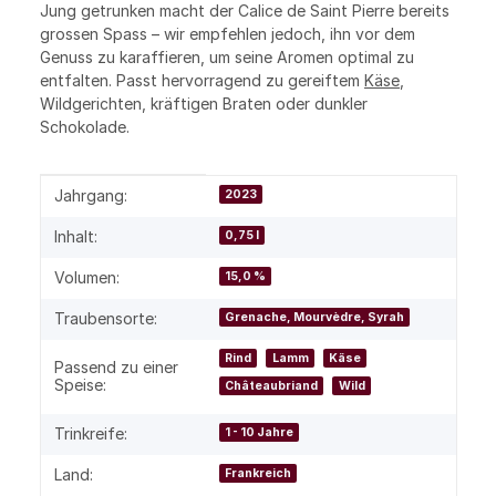
Jung getrunken macht der Calice de Saint Pierre bereits
grossen Spass – wir empfehlen jedoch, ihn vor dem
Genuss zu karaffieren, um seine Aromen optimal zu
entfalten. Passt hervorragend zu gereiftem
Käse
,
Wildgerichten, kräftigen Braten oder dunkler
Schokolade.
Produkteigenschaft
Wert
Jahrgang:
2023
Inhalt:
0,75 l
Volumen:
15,0 %
Traubensorte:
Grenache, Mourvèdre, Syrah
Rind
Lamm
Käse
Passend zu einer
Speise:
Châteaubriand
Wild
Trinkreife:
1 - 10 Jahre
Land:
Frankreich