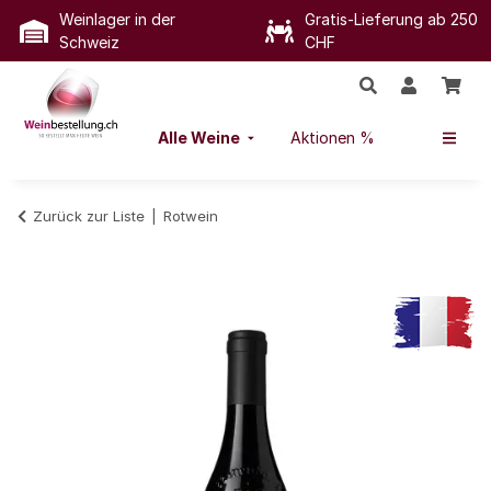
Weinlager in der
Gratis-Lieferung ab 250
Schweiz
CHF
Alle Weine
Aktionen %
Zurück zur Liste
Rotwein