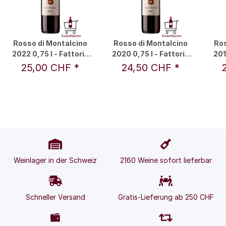
Rosso di Montalcino
Rosso di Montalcino
Ros
2022 0,75 l - Fattoria
2020 0,75 l - Fattoria
201
La Gerla / Sergio Rossi
La Gerla / Sergio Rossi
La G
25,00 CHF
*
24,50 CHF
*
Weinlager in der Schweiz
2160 Weine sofort lieferbar
Schneller Versand
Gratis-Lieferung ab 250 CHF