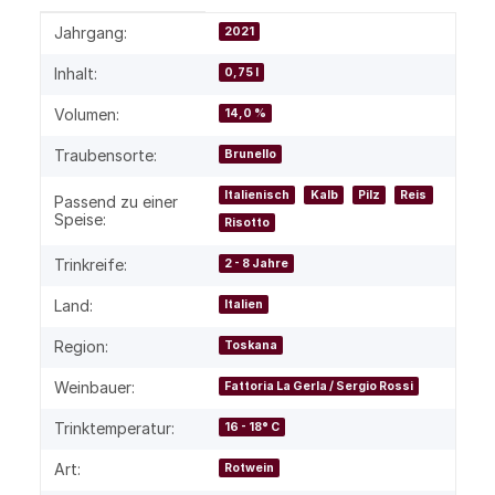
Produkteigenschaft
Wert
Jahrgang:
2021
Inhalt:
0,75 l
Volumen:
14,0 %
Traubensorte:
Brunello
Italienisch
Kalb
Pilz
Reis
Passend zu einer
Speise:
Risotto
Trinkreife:
2 - 8 Jahre
Land:
Italien
Region:
Toskana
Weinbauer:
Fattoria La Gerla / Sergio Rossi
Trinktemperatur:
16 - 18° C
Art:
Rotwein