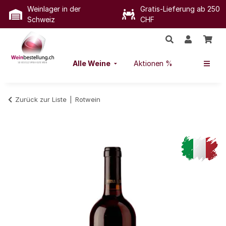
Weinlager in der
Gratis-Lieferung ab 250
Schweiz
CHF
Alle Weine
Aktionen %
Zurück zur Liste
Rotwein