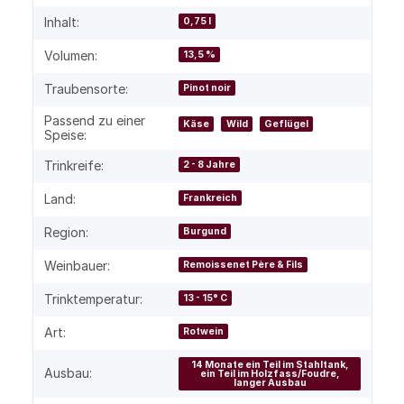
Inhalt:
0,75 l
Volumen:
13,5 %
Traubensorte:
Pinot noir
Passend zu einer
Käse
Wild
Geflügel
Speise:
Trinkreife:
2 - 8 Jahre
Land:
Frankreich
Region:
Burgund
Weinbauer:
Remoissenet Père & Fils
Trinktemperatur:
13 - 15° C
Art:
Rotwein
14 Monate ein Teil im Stahltank,
Ausbau:
ein Teil im Holzfass/Foudre,
langer Ausbau