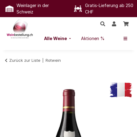
Weinlager in der
Gratis-Lieferung ab 250
Schweiz
CHF
Alle Weine
Aktionen %
Zurück zur Liste
Rotwein