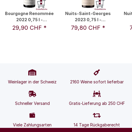
Bourgogne Renommée
Nuits-Saint-Georges
Nui
2022 0,75 l -
2023 0,75 l -
Remoissenet Père &
Remoissenet Père &
Re
29,90 CHF
*
79,80 CHF
*
Fils
Fils
Weinlager in der Schweiz
2160 Weine sofort lieferbar
Schneller Versand
Gratis-Lieferung ab 250 CHF
Viele Zahlungsarten
14 Tage Rückgaberecht