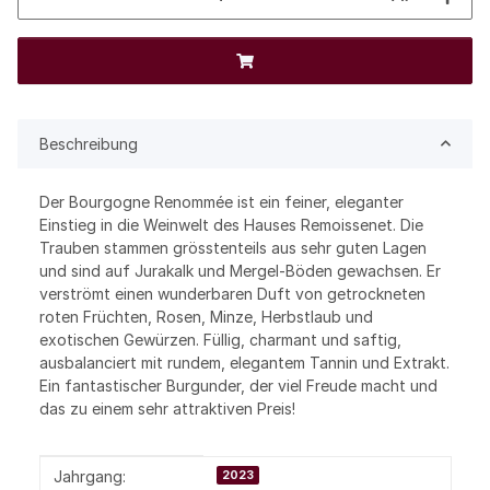
Beschreibung
Der Bourgogne Renommée ist ein feiner, eleganter
Einstieg in die Weinwelt des Hauses Remoissenet. Die
Trauben stammen grösstenteils aus sehr guten Lagen
und sind auf Jurakalk und Mergel-Böden gewachsen. Er
verströmt einen wunderbaren Duft von getrockneten
roten Früchten, Rosen, Minze, Herbstlaub und
exotischen Gewürzen. Füllig, charmant und saftig,
ausbalanciert mit rundem, elegantem Tannin und Extrakt.
Ein fantastischer Burgunder, der viel Freude macht und
das zu einem sehr attraktiven Preis!
Produkteigenschaft
Wert
Jahrgang:
2023