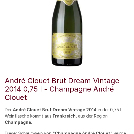
André Clouet Brut Dream Vintage
2014 0,75 l - Champagne André
Clouet
Der
André Clouet Brut Dream Vintage 2014
in der 0,75 l
Weinflasche kommt aus
Frankreich
, aus der
Region
Champagne
.
Dieser
Schaumwein
von
"Champagne André Clouet"
wurde