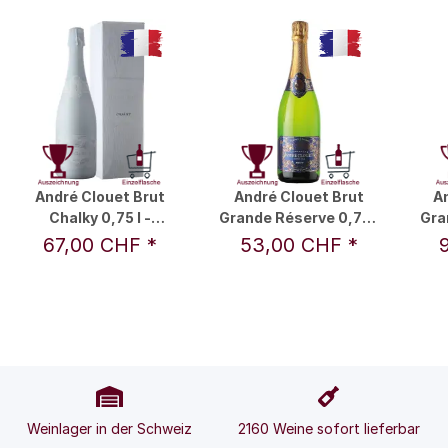
André Clouet Brut
André Clouet Brut
An
Chalky 0,75 l -
Grande Réserve 0,75 l
Gran
Champagne André
- Champagne André
C
67,00 CHF
*
53,00 CHF
*
Clouet
Clouet
Weinlager in der Schweiz
2160 Weine sofort lieferbar