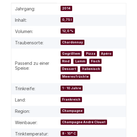
Produkteigenschaft
Wert
Jahrgang:
2014
Inhalt:
0,75 l
Volumen:
12,0 %
Traubensorte:
Chardonnay
Gegrilltem
Pizza
Apéro
Rind
Lamm
Fisch
Passend zu einer
Speise:
Dessert
Italienisch
Meeresfrüchte
Trinkreife:
1 - 10 Jahre
Land:
Frankreich
Region:
Champagne
Weinbauer:
Champagne André Clouet
Trinktemperatur:
8 - 10° C