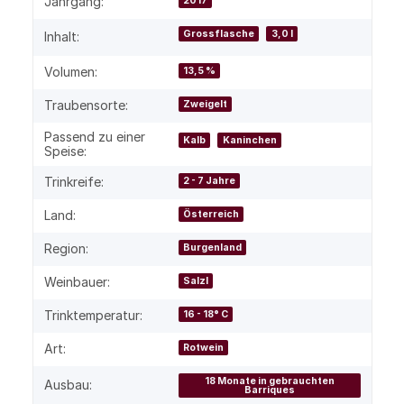
Produkteigenschaft
Wert
Jahrgang:
2017
Grossflasche
3,0 l
Inhalt:
Volumen:
13,5 %
Traubensorte:
Zweigelt
Passend zu einer
Kalb
Kaninchen
Speise:
Trinkreife:
2 - 7 Jahre
Land:
Österreich
Region:
Burgenland
Weinbauer:
Salzl
Trinktemperatur:
16 - 18° C
Art:
Rotwein
18 Monate in gebrauchten
Ausbau:
Barriques