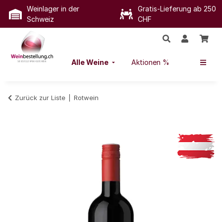
Weinlager in der
Gratis-Lieferung ab 250
Schweiz
CHF
Alle Weine
Aktionen %
Zurück zur Liste
Rotwein