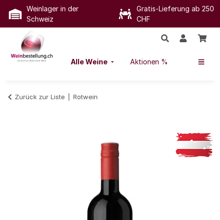
Weinlager in der
Gratis-Lieferung ab 250
Schweiz
CHF
Alle Weine
Aktionen %
Zurück zur Liste
Rotwein