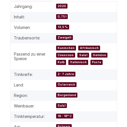
Produkteigenschaft
Wert
Jahrgang:
2020
Inhalt:
0,75 l
Volumen:
13,5 %
Traubensorte:
Zweigelt
Kaninchen
Afrikanisch
Passend zu einer
Couscous
Salat
Gemüse
Speise:
Kalb
Italienisch
Pasta
Trinkreife:
2 - 7 Jahre
Land:
Österreich
Region:
Burgenland
Weinbauer:
Salzl
Trinktemperatur:
16 - 18° C
Art:
Rotwein