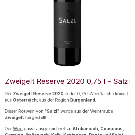
Zweigelt Reserve 2020 0,75 l - Salzl
Der
Zweigelt Reserve 2020
in der 0,75 l Weinflasche kommt
aus
Österreich
, aus der
Region
Burgenland
.
Dieser
Rotwein
von
"Salzl"
wurde aus der Weintraube
Zweigelt
hergestellt.
Der
Wein
passt ausgezeichnet zu
Afrikanisch, Couscous,
Gemüse, Italienisch, Kalb, Kaninchen, Pasta
und
Salat
.