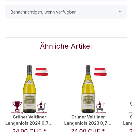
Benachrichtigen, wenn verfügbar
Ähnliche Artikel
Grüner Veltliner
Grüner Veltliner
G
Langenlois 2024 0,75 l
Langenlois 2023 0,75 l
Lang
- Weingut Schloss
- Weingut Schloss
- 
24,00 CHF
*
24,00 CHF
*