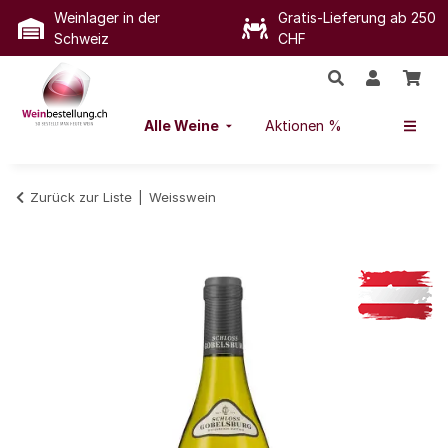
Weinlager in der
Gratis-Lieferung ab 250
Schweiz
CHF
Alle Weine
Aktionen %
Zurück zur Liste
Weisswein