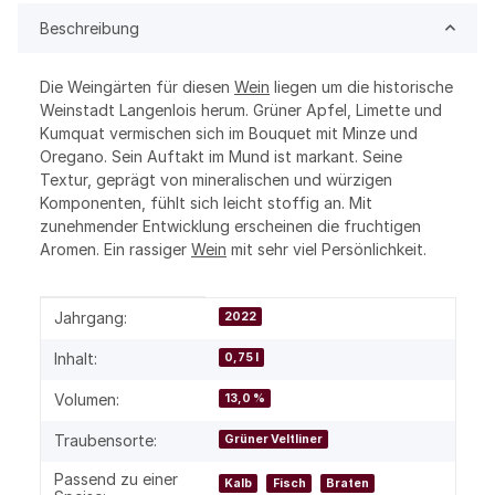
Beschreibung
Die Weingärten für diesen
Wein
liegen um die historische
Weinstadt Langenlois herum. Grüner Apfel, Limette und
Kumquat vermischen sich im Bouquet mit Minze und
Oregano. Sein Auftakt im Mund ist markant. Seine
Textur, geprägt von mineralischen und würzigen
Komponenten, fühlt sich leicht stoffig an. Mit
zunehmender Entwicklung erscheinen die fruchtigen
Aromen. Ein rassiger
Wein
mit sehr viel Persönlichkeit.
Produkteigenschaft
Wert
Jahrgang:
2022
Inhalt:
0,75 l
Volumen:
13,0 %
Traubensorte:
Grüner Veltliner
Passend zu einer
Kalb
Fisch
Braten