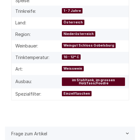
Speise:
Trinkreife:
1 - 7 Jahre
Land:
Österreich
Region:
Niederösterreich
Weinbauer:
Weingut Schloss Gobelsburg
Trinktemperatur:
10 - 12° C
Art:
Weisswein
im Stahltank, im grossen
Ausbau:
Holzfass/Foudre
Spezialfilter:
Einzelflaschen
Frage zum Artikel