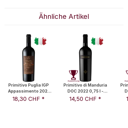
Ähnliche Artikel
Primitivo Puglia IGP
Primitivo di Manduria
Pri
Appassimento 2021
DOC 2022 0,75 l -
D
0,75 l - Ultimo Tocco
Silentium
18,30 CHF
*
14,50 CHF
*