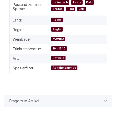
Italienisch
Pasta
Kalb
Passend zu einer
Speise:
Braten
Rind
Grill
Land:
Italien
Region:
Puglia
Weinbauer:
MAVRIO
Trinktemperatur:
16 - 18° C
Art:
Rotwein
Spezialfilter:
Abnahmemenge
Frage zum Artikel