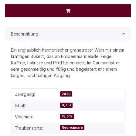
Beschreibung
Ein unglaublich harmonischer granatroter
Wein
mit einem
kräftigen Bukett, das an Erdbeermarmelade, Feige,
Kaffee, Lakritze und Pfeffer erinnert. Im Gaumen ist er
sehr geschmeidig und füllig und begeistert mit einem
langen, nachhaltigen Abgang.
Produkteigenschaft
Wert
Jahrgang:
2020
Inhalt:
0,75 l
Volumen:
15,5 %
Traubensorte:
Negroamaro