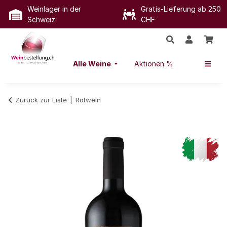
Weinlager in der
Gratis-Lieferung ab 250
Schweiz
CHF
Alle Weine
Aktionen %
Zurück zur Liste
Rotwein