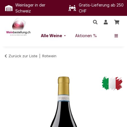
Weinlager in der
Gratis-Lieferung ab 250
Schweiz
CHF
Alle Weine
Aktionen %
Zurück zur Liste
Rotwein