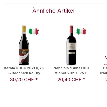
Ähnliche Artikel
Barolo DOCG 2021 0,75
Nebbiolo d`Alba DOC
B
l - Rocche'n Roll by
Michet 2021 0,75 l -
Trad
RDM
Marchesi di Barolo
Ma
30,20 CHF
*
20,40 CHF
*