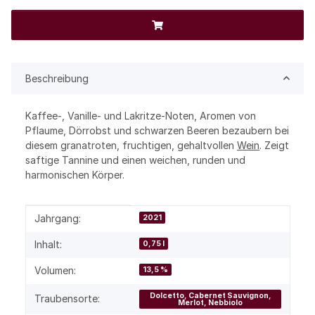
Beschreibung
Kaffee-, Vanille- und Lakritze-Noten, Aromen von
Pflaume, Dörrobst und schwarzen Beeren bezaubern bei
diesem granatroten, fruchtigen, gehaltvollen
Wein
. Zeigt
saftige Tannine und einen weichen, runden und
harmonischen Körper.
Produkteigenschaft
Wert
Jahrgang:
2021
Inhalt:
0,75 l
Volumen:
13,5 %
Dolcetto, Cabernet Sauvignon,
Traubensorte:
Merlot, Nebbiolo