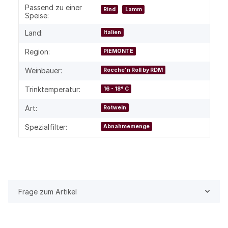
Passend zu einer
Rind
Lamm
Speise:
Land:
Italien
Region:
PIEMONTE
Weinbauer:
Rocche'n Roll by RDM
Trinktemperatur:
16 - 18° C
Art:
Rotwein
Spezialfilter:
Abnahmemenge
Frage zum Artikel