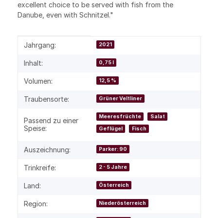
excellent choice to be served with fish from the
Danube, even with Schnitzel."
Produkteigenschaft
Wert
Jahrgang:
2021
Inhalt:
0,75 l
Volumen:
12,5 %
Traubensorte:
Grüner Veltliner
Meeresfrüchte
Salat
Passend zu einer
Speise:
Geflügel
Fisch
Auszeichnung:
Parker: 90
Trinkreife:
2 - 5 Jahre
Land:
Österreich
Region:
Niederösterreich