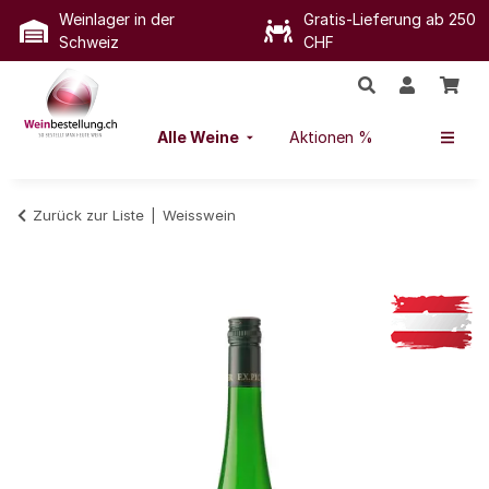
Weinlager in der
Gratis-Lieferung ab 250
Schweiz
CHF
Alle Weine
Aktionen %
Zurück zur Liste
Weisswein