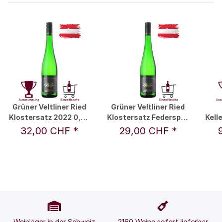
Grüner Veltliner Ried
Grüner Veltliner Ried
Klostersatz 2022 0,75
Klostersatz Federspiel
Kell
l - F.X. Pichler
2019 0,75 l - F.X.
32,00 CHF
*
29,00 CHF
*
Pichler
Weinlager in der Schweiz
2160 Weine sofort lieferbar