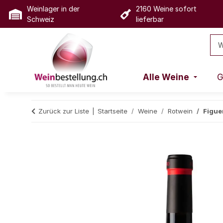
Weinlager in der
2160 Weine sofort
Schweiz
lieferbar
Alle Weine
G
Zurück zur Liste
Startseite
Weine
Rotwein
Figue