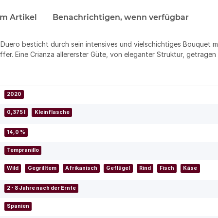
m Artikel
Benachrichtigen, wenn verfügbar
l Duero besticht durch sein intensives und vielschichtiges Bouquet
fer. Eine Crianza allererster Güte, von eleganter Struktur, getragen
2020
0,375 l
Kleinflasche
14,0 %
Tempranillo
Wild
Gegrilltem
Afrikanisch
Geflügel
Rind
Fisch
Käse
2 - 8 Jahre nach der Ernte
Spanien