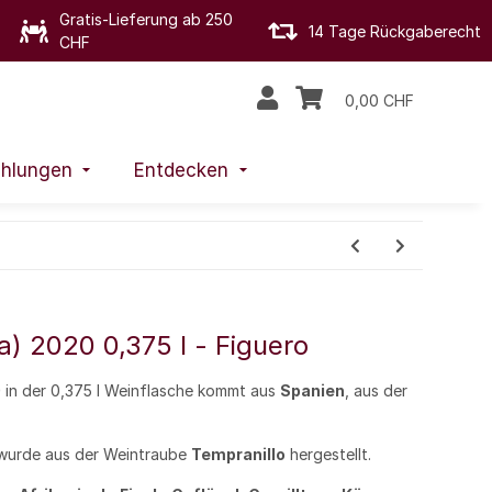
Gratis-Lieferung ab 250
14 Tage Rückgaberecht
CHF
0,00 CHF
hlungen
Entdecken
a) 2020 0,375 l - Figuero
0
in der 0,375 l Weinflasche kommt aus
Spanien
, aus der
urde aus der Weintraube
Tempranillo
hergestellt.