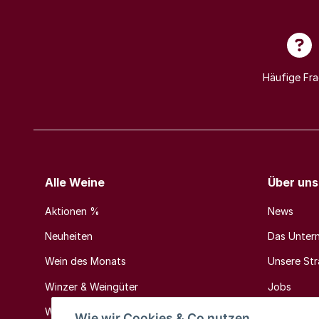
Häufige Fr
Alle Weine
Über uns
Aktionen %
News
Neuheiten
Das Unter
Wein des Monats
Unsere Stra
Winzer & Weingüter
Jobs
Weinländer & Weinregionen
Kontakt
Wie wir Cookies & Co nutzen