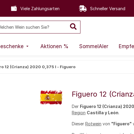
Viele Zahlungsarten
Schneller Versand
eschenke
Aktionen %
SommelAIer
Empfe
ro 12 (Crianza) 2020 0,375 l - Figuero
Figuero 12 (Crianz
Der
Figuero 12 (Crianza) 202
Region
Castilla y León
.
Dieser
Rotwein
von
"Figuero"
w