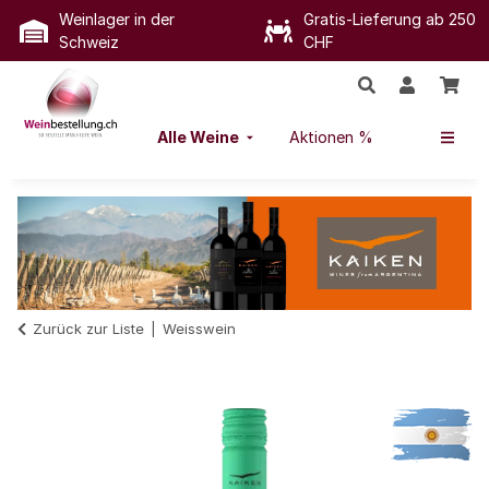
Weinlager in der
Gratis-Lieferung ab 250
Schweiz
CHF
Alle Weine
Aktionen %
Zurück zur Liste
Weisswein