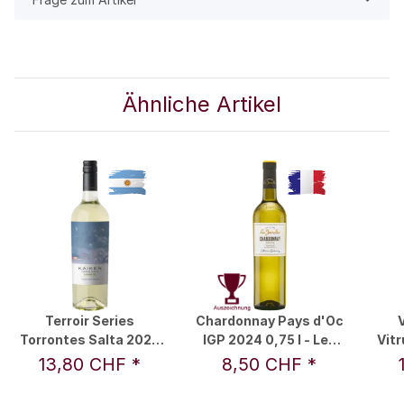
Ähnliche Artikel
Terroir Series
Chardonnay Pays d'Oc
Torrontes Salta 2024
IGP 2024 0,75 l - Les
Vitr
0,75 l - Kaiken
Jamelles
- 
13,80 CHF
*
8,50 CHF
*