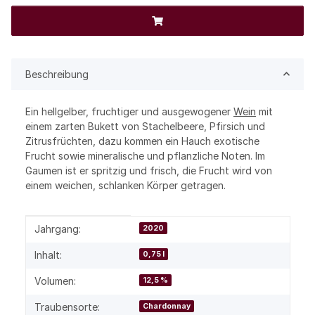
Beschreibung
Ein hellgelber, fruchtiger und ausgewogener
Wein
mit
einem zarten Bukett von Stachelbeere, Pfirsich und
Zitrusfrüchten, dazu kommen ein Hauch exotische
Frucht sowie mineralische und pflanzliche Noten. Im
Gaumen ist er spritzig und frisch, die Frucht wird von
einem weichen, schlanken Körper getragen.
Produkteigenschaft
Wert
Jahrgang:
2020
Inhalt:
0,75 l
Volumen:
12,5 %
Traubensorte:
Chardonnay