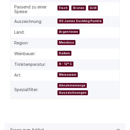
Passend zu einer
Fisch
Braten
Grill
Speise:
Auszeichnung:
90 James Suckling Punkte
Land:
Argentinien
Region:
Mendoza
Weinbauer:
Kaiken
Trinktemperatur:
9 - 12° C
Art:
Weisswein
Abnahmemenge
Spezialfilter:
Auszeichnungen
Frage zum Artikel