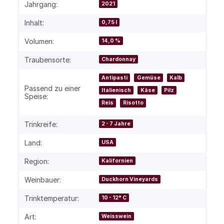
Produkteigenschaft
Wert
Jahrgang:
2021
Inhalt:
0,75 l
Volumen:
14,0 %
Traubensorte:
Chardonnay
Antipasti
Gemüse
Kalb
Passend zu einer
Italienisch
Käse
Pilz
Speise:
Reis
Risotto
Trinkreife:
2 - 7 Jahre
Land:
USA
Region:
Kalifornien
Weinbauer:
Duckhorn Vineyards
Trinktemperatur:
10 - 12° C
Art:
Weisswein