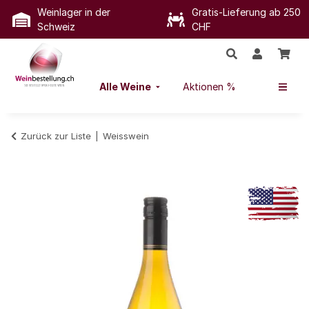
Weinlager in der
Gratis-Lieferung ab 250
Schweiz
CHF
Alle Weine
Aktionen %
Zurück zur Liste
Weisswein