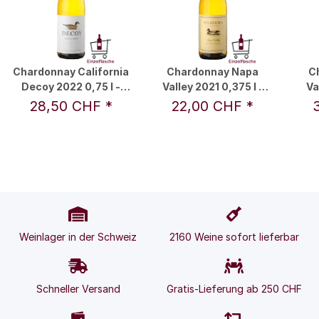
Chardonnay California
Chardonnay Napa
C
Decoy 2022 0,75 l -
Valley 2021 0,375 l -
Va
Duckhorn Vineyards
Duckhorn Vineyards
Du
28,50 CHF
*
22,00 CHF
*
Weinlager in der Schweiz
2160 Weine sofort lieferbar
Schneller Versand
Gratis-Lieferung ab 250 CHF