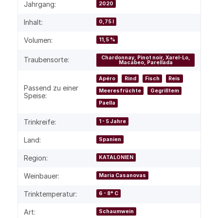
Produkteigenschaft
Wert
Jahrgang:
2020
Inhalt:
0,75 l
Volumen:
11,5 %
Chardonnay, Pinot noir, Xarel-Lo,
Traubensorte:
Macabeo, Parellada
Apéro
Rind
Fisch
Reis
Passend zu einer
Meeresfrüchte
Gegrilltem
Speise:
Paella
Trinkreife:
1 - 5 Jahre
Land:
Spanien
Region:
KATALONIEN
Weinbauer:
Maria Casanovas
Trinktemperatur:
6 - 8° C
Art:
Schaumwein