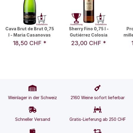
Cava Brut de Brut 0,75
Sherry Fino 0,75 l -
Pr
l - Maria Casanovas
Gutiérrez Colosía
mill
18,50 CHF
*
23,00 CHF
*
Weinlager in der Schweiz
2160 Weine sofort lieferbar
Schneller Versand
Gratis-Lieferung ab 250 CHF