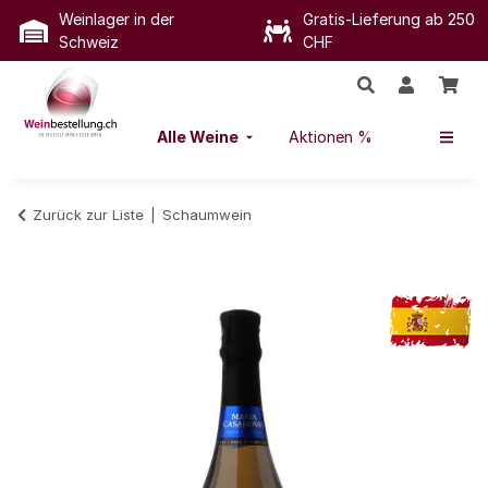
Weinlager in der
Gratis-Lieferung ab 250
Schweiz
CHF
Alle Weine
Aktionen %
Zurück zur Liste
Schaumwein