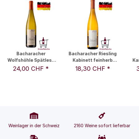
Bacharacher
Bacharacher Riesling
Wolfshöhle Spätlese
Kabinett feinherb
Ka
2015 0,75 l - Weingut
2023 0,75 l - Weingut
R
24,00 CHF
*
18,30 CHF
*
Ratzenberger / Fam.
Ratzenberger / Fam.
Ratzenberger
Ratzenberger
Weinlager in der Schweiz
2160 Weine sofort lieferbar