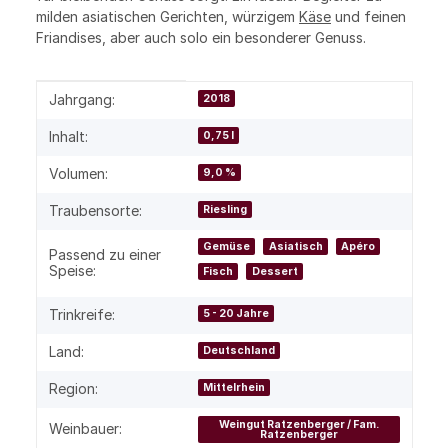
milden asiatischen Gerichten, würzigem
Käse
und feinen
Friandises, aber auch solo ein besonderer Genuss.
Produkteigenschaft
Wert
Jahrgang:
2018
Inhalt:
0,75 l
Volumen:
9,0 %
Traubensorte:
Riesling
Gemüse
Asiatisch
Apéro
Passend zu einer
Speise:
Fisch
Dessert
Trinkreife:
5 - 20 Jahre
Land:
Deutschland
Region:
Mittelrhein
Weingut Ratzenberger / Fam.
Weinbauer:
Ratzenberger