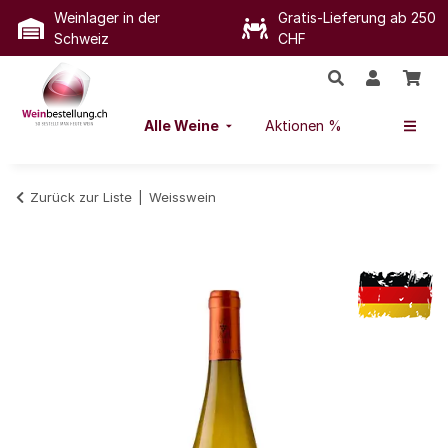
Weinlager in der
Gratis-Lieferung ab 250
Schweiz
CHF
Alle Weine
Aktionen %
Zurück zur Liste
Weisswein