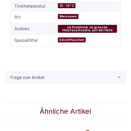
Trinktemperatur:
10 - 12° C
Art:
Weisswein
im Stahltank, im grossen
Ausbau:
Holzfass/Foudre, auf der Hefe
Spezialfilter:
Einzelflaschen
Frage zum Artikel
Ähnliche Artikel