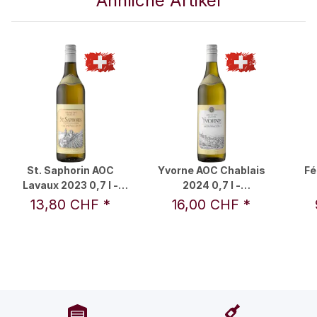
Ähnliche Artikel
St. Saphorin AOC
Yvorne AOC Chablais
Fé
Lavaux 2023 0,7 l -
2024 0,7 l -
Montfalcon
Montfalcon
13,80 CHF
*
16,00 CHF
*