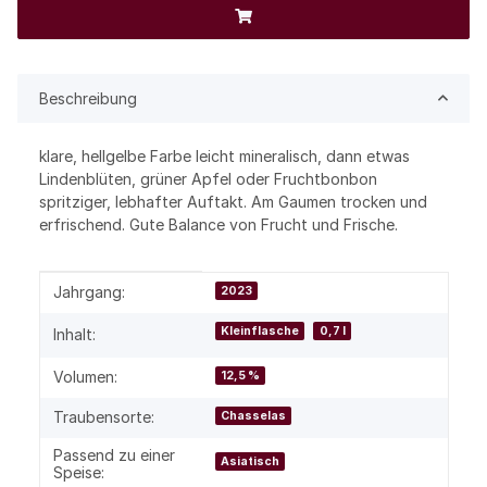
Beschreibung
klare, hellgelbe Farbe leicht mineralisch, dann etwas
Lindenblüten, grüner Apfel oder Fruchtbonbon
spritziger, lebhafter Auftakt. Am Gaumen trocken und
erfrischend. Gute Balance von Frucht und Frische.
Produkteigenschaft
Wert
Jahrgang:
2023
Kleinflasche
0,7 l
Inhalt:
Volumen:
12,5 %
Traubensorte:
Chasselas
Passend zu einer
Asiatisch
Speise: