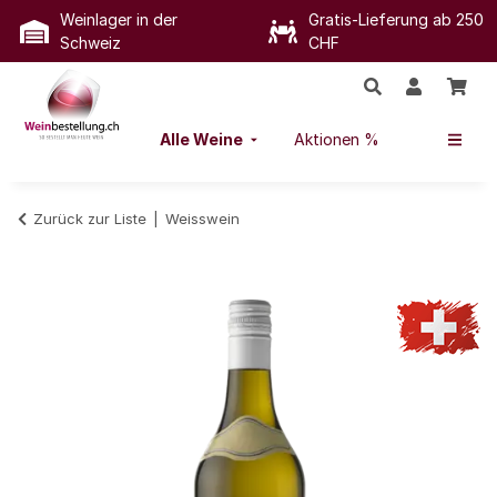
Weinlager in der
Gratis-Lieferung ab 250
Schweiz
CHF
Alle Weine
Aktionen %
Zurück zur Liste
Weisswein