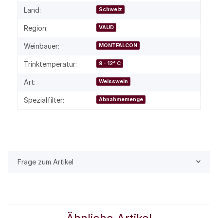
Land:
Schweiz
Region:
VAUD
Weinbauer:
MONTFALCON
Trinktemperatur:
9 - 12° C
Art:
Weisswein
Spezialfilter:
Abnahmemenge
Frage zum Artikel