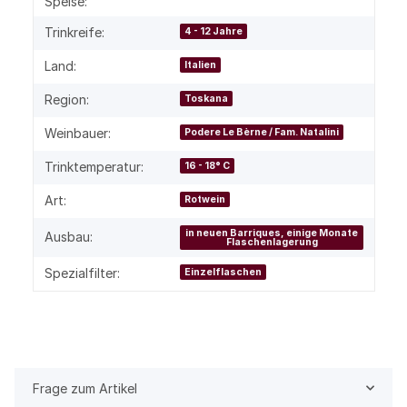
Speise:
Trinkreife:
4 - 12 Jahre
Land:
Italien
Region:
Toskana
Weinbauer:
Podere Le Bèrne / Fam. Natalini
Trinktemperatur:
16 - 18° C
Art:
Rotwein
in neuen Barriques, einige Monate
Ausbau:
Flaschenlagerung
Spezialfilter:
Einzelflaschen
Frage zum Artikel