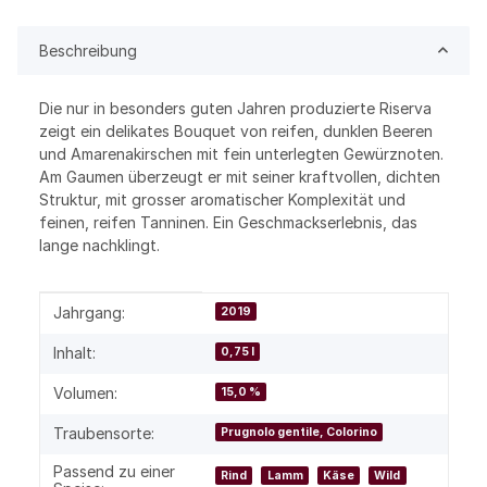
Beschreibung
Die nur in besonders guten Jahren produzierte Riserva
zeigt ein delikates Bouquet von reifen, dunklen Beeren
und Amarenakirschen mit fein unterlegten Gewürznoten.
Am Gaumen überzeugt er mit seiner kraftvollen, dichten
Struktur, mit grosser aromatischer Komplexität und
feinen, reifen Tanninen. Ein Geschmackserlebnis, das
lange nachklingt.
Produkteigenschaft
Wert
Jahrgang:
2019
Inhalt:
0,75 l
Volumen:
15,0 %
Traubensorte:
Prugnolo gentile, Colorino
Passend zu einer
Rind
Lamm
Käse
Wild