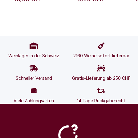
Bèrne / Fam. Natalini
Bèrne / Fam. Natalini
0
Bèr
Weinlager in der Schweiz
2160 Weine sofort lieferbar
Schneller Versand
Gratis-Lieferung ab 250 CHF
Viele Zahlungsarten
14 Tage Rückgaberecht