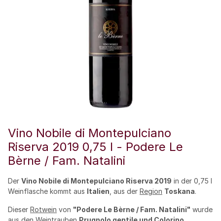
Vino Nobile di Montepulciano
Riserva 2019 0,75 l - Podere Le
Bèrne / Fam. Natalini
Der
Vino Nobile di Montepulciano Riserva 2019
in der 0,75 l
Weinflasche kommt aus
Italien
, aus der
Region
Toskana
.
Dieser
Rotwein
von
"Podere Le Bèrne / Fam. Natalini"
wurde
aus den Weintrauben
Prugnolo gentile und Colorino