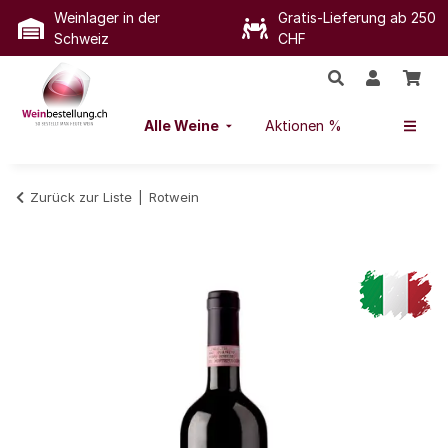
Weinlager in der
Gratis-Lieferung ab 250
Schweiz
CHF
Alle Weine
Aktionen %
Zurück zur Liste
Rotwein