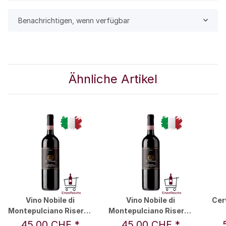
Benachrichtigen, wenn verfügbar
Ähnliche Artikel
Vino Nobile di
Vino Nobile di
Cer
Montepulciano Riserva
Montepulciano Riserva
2021 0,75 l - Podere Le
2020 0,75 l - Podere Le
Mo
45,00 CHF
*
45,00 CHF
*