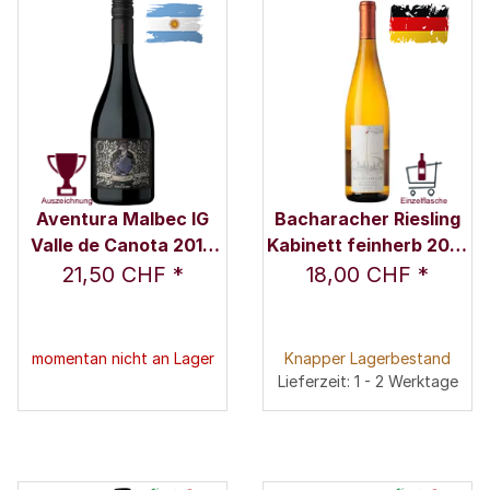
Aventura Malbec IG
Bacharacher Riesling
Valle de Canota 2019
Kabinett feinherb 2019
0,75 l - Kaiken
0,75 l - Weingut
21,50 CHF
*
18,00 CHF
*
Ratzenberger / Fam.
Ratzenberger
momentan nicht an Lager
Knapper Lagerbestand
Lieferzeit: 1 - 2 Werktage