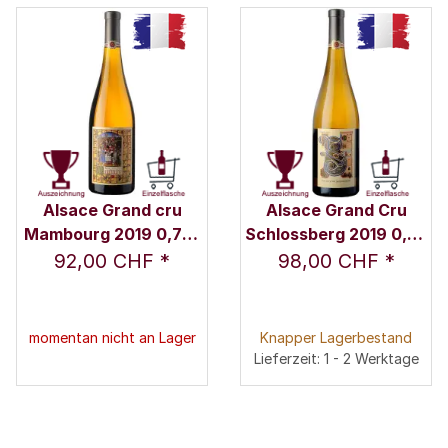
Alsace Grand cru
Alsace Grand Cru
Mambourg 2019 0,75 l
Schlossberg 2019 0,75
- Domaine Marcel
l - Domaine Marcel
92,00 CHF
*
98,00 CHF
*
Deiss
Deiss
momentan nicht an Lager
Knapper Lagerbestand
Lieferzeit: 1 - 2 Werktage