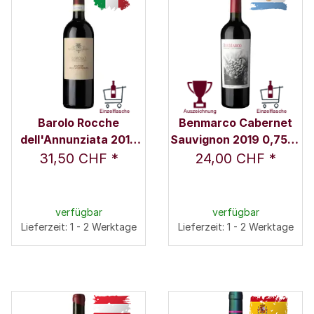
Barolo Rocche
Benmarco Cabernet
dell'Annunziata 2019
Sauvignon 2019 0,75 l -
0,375 l - Rocche
Susana Balbo Wines
31,50 CHF
*
24,00 CHF
*
Costamagna /
Alessandro Locatelli
verfügbar
verfügbar
Lieferzeit: 1 - 2 Werktage
Lieferzeit: 1 - 2 Werktage